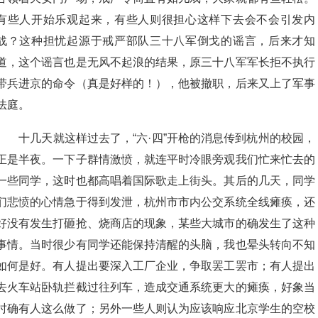
有些人开始乐观起来，有些人则很担心这样下去会不会引发内
战？这种担忧起源于戒严部队三十八军倒戈的谣言，后来才知
道，这个谣言也是无风不起浪的结果，原三十八军军长拒不执行
带兵进京的命令（真是好样的！），他被撤职，后来又上了军事
法庭。
十几天就这样过去了，“六·四”开枪的消息传到杭州的校园，
正是半夜。一下子群情激愤，就连平时冷眼旁观我们忙来忙去的
一些同学，这时也都高唱着国际歌走上街头。其后的几天，同学
们悲愤的心情急于得到发泄，杭州市市内公交系统全线瘫痪，还
好没有发生打砸抢、烧商店的现象，某些大城市的确发生了这种
事情。当时很少有同学还能保持清醒的头脑，我也晕头转向不知
如何是好。有人提出要深入工厂企业，争取罢工罢市；有人提出
去火车站卧轨拦截过往列车，造成交通系统更大的瘫痪，好象当
时确有人这么做了；另外一些人则认为应该响应北京学生的空校