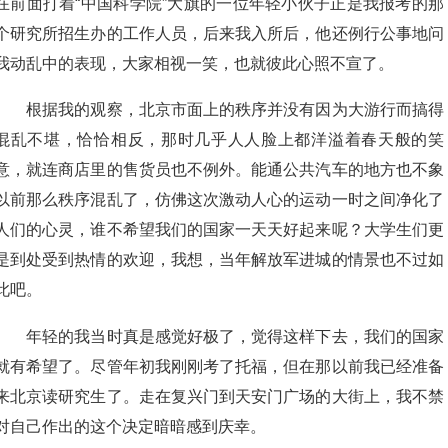
在前面打着“中国科学院”大旗的一位年轻小伙子正是我报考的那
个研究所招生办的工作人员，后来我入所后，他还例行公事地问
我动乱中的表现，大家相视一笑，也就彼此心照不宣了。
根据我的观察，北京市面上的秩序并没有因为大游行而搞得
混乱不堪，恰恰相反，那时几乎人人脸上都洋溢着春天般的笑
意，就连商店里的售货员也不例外。能通公共汽车的地方也不象
以前那么秩序混乱了，仿佛这次激动人心的运动一时之间净化了
人们的心灵，谁不希望我们的国家一天天好起来呢？大学生们更
是到处受到热情的欢迎，我想，当年解放军进城的情景也不过如
此吧。
年轻的我当时真是感觉好极了，觉得这样下去，我们的国家
就有希望了。尽管年初我刚刚考了托福，但在那以前我已经准备
来北京读研究生了。走在复兴门到天安门广场的大街上，我不禁
对自己作出的这个决定暗暗感到庆幸。