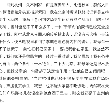
回到杭州，先不回家，而是直奔浙大。刚进校园，赫然入目
的标语竟然矛头直指赵紫阳，我在北京时听说赵总书记算是支持
学生运动的。我马上意识到这场学生运动有些混乱而且目的不很
明确，当时也想不了那么多了，一种“干革命”的豪情已经完全控
制了我。刚把从北京带回来的传单帖出去，还没有考虑接下去该
干什么，便从电视里看到了李鹏总理色厉内荏的讲话。我母亲一
下子就慌了，急忙把我召回家中，要把我看在家里。我当然不
干，我们家还是很民主的，经过一番对话，我父母给了我有条件
的自由，两个条件：一不绝食，二不去北京。我母亲还是很不放
心，但我父亲的一句话起了决定性作用：“让他自己去闯闯吧，
以后他会明白的。”当时杭州也已经有很多学生在武林广场绝
食，声援北京学生，我想，也不能大家都不吃饭吧，既然我在天
安门广场那会儿都没坐到绝食圈子里去，那么我还是干点别的
吧。