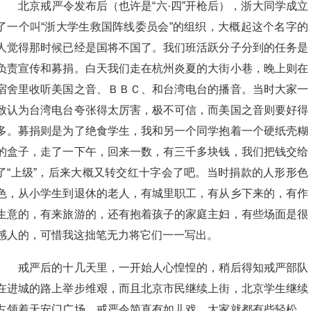
北京戒严令发布后（也许是“六·四”开枪后），浙大同学成立
了一个叫“浙大学生救国阵线委员会”的组织，大概起这个名字的
人觉得那时候已经是国将不国了。我们班活跃分子分到的任务是
负责宣传和募捐。白天我们走在杭州炎夏的大街小巷，晚上则在
宿舍里收听美国之音、ＢＢＣ、和台湾电台的播音。当时大家一
致认为台湾电台夸张得太厉害，极不可信，而美国之音则要好得
多。募捐则是为了绝食学生，我和另一个同学抱着一个硬纸壳糊
的盒子，走了一下午，回来一数，有三千多块钱，我们把钱交给
了“上级”，后来大概又转交红十字会了吧。当时捐款的人形形色
色，从小学生到退休的老人，有城里职工，有从乡下来的，有作
生意的，有来旅游的，还有抱着孩子的家庭主妇，有些场面是很
感人的，可惜我这拙笔无力将它们一一写出。
戒严后的十几天里，一开始人心惶惶的，稍后得知戒严部队
在进城的路上举步维艰，而且北京市民继续上街，北京学生继续
占领着天安门广场，戒严令简直有如儿戏，大家就都有些轻松。