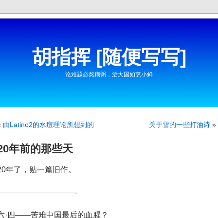
胡指挥 [随便写写]
论难题必熬糊粥，治大国如烹小鲜
«
由Latino2的水痘理论所想到的
关于雪的一些打油诗
»
20年前的那些天
20年了，贴一篇旧作。
——————————-
六·四——苦难中国最后的血腥？