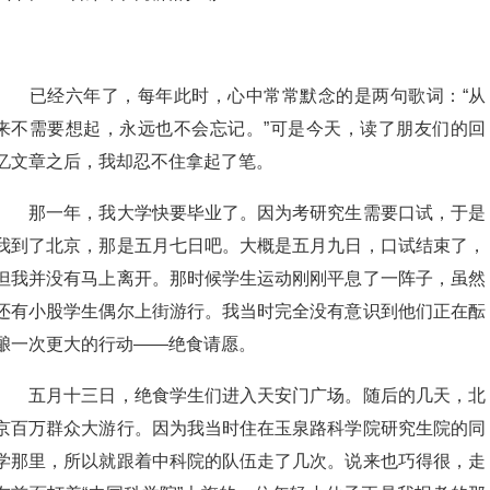
已经六年了，每年此时，心中常常默念的是两句歌词：“从
来不需要想起，永远也不会忘记。”可是今天，读了朋友们的回
忆文章之后，我却忍不住拿起了笔。
那一年，我大学快要毕业了。因为考研究生需要口试，于是
我到了北京，那是五月七日吧。大概是五月九日，口试结束了，
但我并没有马上离开。那时候学生运动刚刚平息了一阵子，虽然
还有小股学生偶尔上街游行。我当时完全没有意识到他们正在酝
酿一次更大的行动——绝食请愿。
五月十三日，绝食学生们进入天安门广场。随后的几天，北
京百万群众大游行。因为我当时住在玉泉路科学院研究生院的同
学那里，所以就跟着中科院的队伍走了几次。说来也巧得很，走