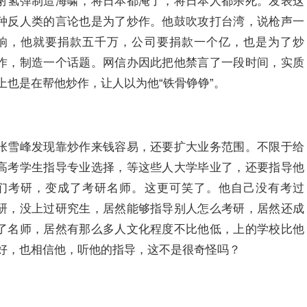
射氢弹制造海啸，将日本都淹了，将日本人都杀死。发表这
种反人类的言论也是为了炒作。他鼓吹攻打台湾，说枪声一
响，他就要捐款五千万，公司要捐款一个亿，也是为了炒
作，制造一个话题。网信办因此把他禁言了一段时间，实质
上也是在帮他炒作，让人以为他“铁骨铮铮”。
张雪峰发现靠炒作来钱容易，还要扩大业务范围。不限于给
高考学生指导专业选择，等这些人大学毕业了，还要指导他
们考研，变成了考研名师。这更可笑了。他自己没有考过
研，没上过研究生，居然能够指导别人怎么考研，居然还成
了名师，居然有那么多人文化程度不比他低，上的学校比他
好，也相信他，听他的指导，这不是很奇怪吗？