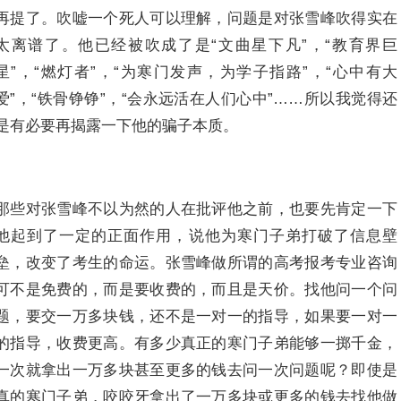
再提了。吹嘘一个死人可以理解，问题是对张雪峰吹得实在
太离谱了。他已经被吹成了是“文曲星下凡”，“教育界巨
星”，“燃灯者”，“为寒门发声，为学子指路”，“心中有大
爱”，“铁骨铮铮”，“会永远活在人们心中”……所以我觉得还
是有必要再揭露一下他的骗子本质。
那些对张雪峰不以为然的人在批评他之前，也要先肯定一下
他起到了一定的正面作用，说他为寒门子弟打破了信息壁
垒，改变了考生的命运。张雪峰做所谓的高考报考专业咨询
可不是免费的，而是要收费的，而且是天价。找他问一个问
题，要交一万多块钱，还不是一对一的指导，如果要一对一
的指导，收费更高。有多少真正的寒门子弟能够一掷千金，
一次就拿出一万多块甚至更多的钱去问一次问题呢？即使是
真的寒门子弟，咬咬牙拿出了一万多块或更多的钱去找他做