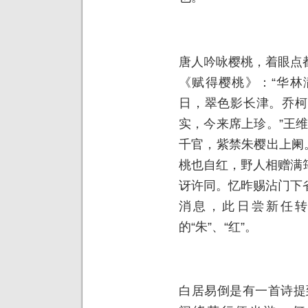
唐人吟咏樱桃，着眼点
《赋得樱桃》：“华林
日，翠色影长津。乔柯
实，今来席上珍。”王
千官，紫禁朱樱出上阑
桃也自红，野人相赠满
讶许同。忆昨赐沾门下
消息，此日尝新任转
的“朱”、“红”。
白居易倒是有一首诗提