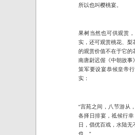
所以也叫樱桃宴。
果树当然也可供观赏，
实，还可观赏桃花、梨
的观赏价值不在于它的
南唐尉迟偓《中朝故事
策军要设宴恭候皇帝行
实：
“宫苑之间，八节游从
各择日排宴，祗候行幸
日，倡优百戏，水陆无
也。”