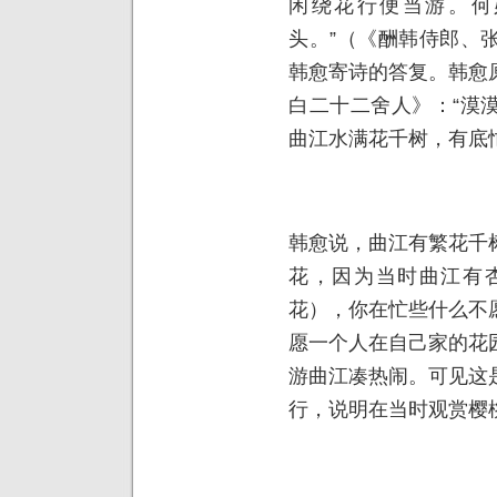
闲绕花行便当游。何
头。”（《酬韩侍郎、
韩愈寄诗的答复。韩愈
白二十二舍人》：“漠
曲江水满花千树，有底
韩愈说，曲江有繁花千
花，因为当时曲江有
花），你在忙些什么不
愿一个人在自己家的花
游曲江凑热闹。可见这
行，说明在当时观赏樱