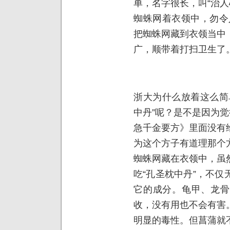
单，名字很长，叫“治人
蜘蛛网着衣领中，勿令
把蜘蛛网藏到衣领当中
广，顺带着打扫卫生了
浙大为什么放着这么简
中丹”呢？是不是因为觉
急千金要方》里面没有
为这个方子有道理那个
蜘蛛网藏在衣领中，虽
吃“孔圣枕中丹”，不
它的成分。龟甲、龙骨
收，没有用也不会有害
明显的毒性。但菖蒲就