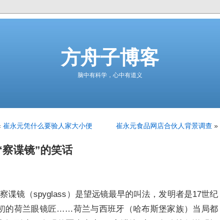
方舟子博客
脑中有科学，心中有道义
«
崔永元凭什么要验人家大小便
崔永元食品网店合伙人背景调查
»
“察谍镜”的笑话
“察谍镜（spyglass）是望远镜最早的叫法，发明者是17世纪
初的荷兰眼镜匠……荷兰与西班牙（哈布斯堡家族）当局都