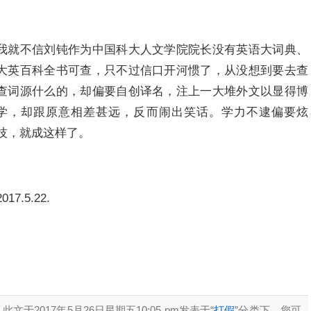
我就不信刘钝作为中国科大人文学院院长没有英语大词典、
大英百科全书可查，只不过信口开河惯了，从没想到要去查
查词源什么的，却偏要自创译名，注上一大堆外文以显得博
学，却跟原意相差甚远，反而闹出笑话。学力不逮偏要炫
技，就成这样了。
2017.5.22.
此文于2017年5月26日星期五10:05 pm发表于“
打假
”分类下。您可