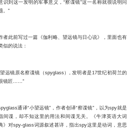
意识到这一发明的军事意义，“察谍镜”这一名称就很说明问
题。”
作者此前写过一篇《伽利略、望远镜与日心说》，里面也有
类似的说法：
“望远镜原名察谍镜（spyglass）, 发明者是17世纪初荷兰的
眼镜匠……”
spyglass通译“小望远镜”，作者创译“察谍镜”，以为spy就是
指间谍，却不知这里的用法和间谍无关。《牛津英语大词
典》对spy-glass词源叙述甚详，指出spy这里是动词，意思