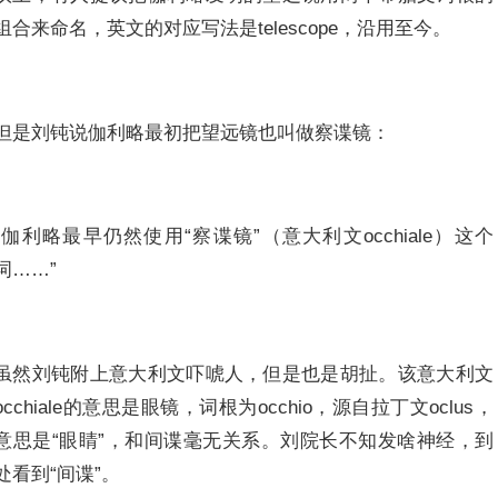
组合来命名，英文的对应写法是telescope，沿用至今。
但是刘钝说伽利略最初把望远镜也叫做察谍镜：
“伽利略最早仍然使用“察谍镜”（意大利文occhiale）这个
词……”
虽然刘钝附上意大利文吓唬人，但是也是胡扯。该意大利文
occhiale的意思是眼镜，词根为occhio，源自拉丁文oclus，
意思是“眼睛”，和间谍毫无关系。刘院长不知发啥神经，到
处看到“间谍”。