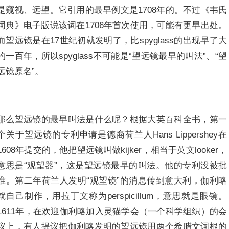
是窥视、远望。它引用的最早例文是1708年的。不过《韦氏
词典》电子版说该词在1706年首次使用，可能有更早出处。
而望远镜是在17世纪初就发明了，比spyglass的出现早了大
约一百年，所以spyglass不可能是“望远镜最早的叫法”、“望
远镜原名”。
那么望远镜的最早叫法是什么呢？根据大英百科全书，第一
个关于望远镜的专利申请是德裔荷兰人Hans Lippershey在
1608年提交的，他把望远镜叫做kijker，相当于英文looker，
意思是“观望器”，这是望远镜最早的叫法。他的专利没被批
准。第二年荷兰人发明“观望镜”的消息传到意大利，伽利略
就自己制作，用拉丁文称为perspicillum，意思就是眼镜。
1611年，在欢迎伽利略加入灵猫学会（一个科学组织）的会
议上，有人提议把伽利略发明的望远镜用两个希腊文词根的