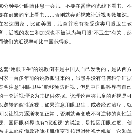
30分钟要让眼睛休息一会儿、不要在昏暗的光线下看书、不
要在颠簸的车上看书……否则就会近视或让近视度数加深。
在发达国家，比如美国，儿童并没有接受这类用眼卫生教
育，近视的发生和加深也不被认为与用眼“不卫生”有关，然
而他们的近视率却比中国低得多。
这套“用眼卫生”的说教倒不是中国人自己发明的，是从西方
国家一百多年前的说教搬过来的，虽然并没有任何科学证据
表明注意“用眼卫生”能够预防近视，但是中国眼科界有自己
的一套近视理论为其提供依据。该理论声称儿童的近视是可
以逆转的假性近视，如果注意用眼卫生，或者经过治疗，就
可以让视力逐渐恢复正常，否则就会变成不可逆转的真性近
视。国际眼科界也有“假近视”的说法，是指因用眼过度、创
伤或其他疾病导致睫状肌痉挛引起暂时性视力模糊，它和单