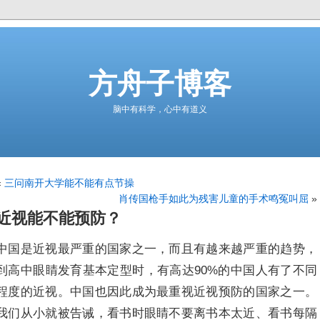
方舟子博客
脑中有科学，心中有道义
«
三问南开大学能不能有点节操
肖传国枪手如此为残害儿童的手术鸣冤叫屈
»
近视能不能预防？
中国是近视最严重的国家之一，而且有越来越严重的趋势，
到高中眼睛发育基本定型时，有高达90%的中国人有了不同
程度的近视。中国也因此成为最重视近视预防的国家之一。
我们从小就被告诫，看书时眼睛不要离书本太近、看书每隔