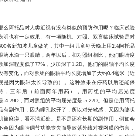
那么阿托品对人类近视有没有类似的预防作用呢？临床试验
表明也有一定效果。有一项随机、对照、双盲临床试验是对
400名新加坡儿童做的，其中一组儿童每天晚上用1%阿托品
眼药水滴一只眼睛，两年以后，和对照组相比，他们眼睛度
数加深程度低了77%，少加深了1.2D。他们的眼轴平均长度
没有变化，而对照组的眼轴平均长度增加了大约0.4毫米（近
视是因为眼轴太长导致的）。这种效果在停药以后还能保
持，三年后（前面两年用药），用药组的平均屈光度
是-4.29D，而对照组的平均屈光度是-5.22D。但是使用阿托
品有副作用，因为瞳孔散开了，所以对光敏感，又因为睫状
肌被麻痹，看不清近处。是不是还有长期的副作用，例如会
不会因为眼睛调节功能丧失而导致紫外线对视网膜的伤害，