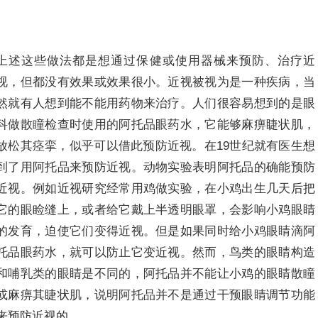
上述这些做法都是想通过保健或使用器械来预防、治疗近
视，但都没有效果或效果很小。近视被视为是一种疾病，当
然就有人想到能不能用药物来治疗。人们很容易想到的是眼
科做散瞳检查时使用的阿托品眼药水，它能够麻痹睫状肌，
放松其痉挛，似乎可以借此预防近视。在19世纪就有医生想
到了用阿托品来预防近视。动物实验表明阿托品的确能预防
近视。例如近视研究经常用鸡做实验，在小鸡出生几天后把
它的眼睑缝上，或者给它戴上半透明眼罩，会影响小鸡眼睛
的发育，迫使它们变得近视。但是如果同时给小鸡眼睛滴阿
托品眼药水，就可以防止它变近视。然而，鸟类的眼睛构造
和哺乳类的眼睛是不同的，阿托品并不能让小鸡的眼睛散瞳
或麻痹其睫状肌，说明阿托品并不是通过干预眼睛调节功能
来预防近视的。