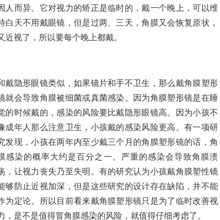
因人而异。它对视力的矫正是临时的，戴一个晚上，可以维
持白天不用戴眼镜，但是过两、三天，角膜又会恢复原状，
又近视了，所以要每个晚上都戴。
和戴隐形眼镜类似，如果镜片和手不卫生，那么戴角膜塑形
镜就会导致角膜被细菌或真菌感染。因为角膜塑形镜是在睡
觉的时候戴的，感染的风险要比戴隐形眼镜高。因为小孩不
像成年人那么注意卫生，小孩戴的感染风险更高。有一项研
究发现，小孩在两年内至少戴三个月的角膜塑形镜的话，角
膜感染的概率大约是百分之一。严重的感染会导致角膜溃
疡，让视力丧失乃至失明。有的研究认为小孩戴角膜塑性镜
能够防止近视加深，但是这些研究的设计存在缺陷，并不能
作为定论。所以目前看来戴角膜塑形镜只是为了临时改善视
力，是不是值得冒角膜感染的风险，就值得仔细考虑了。