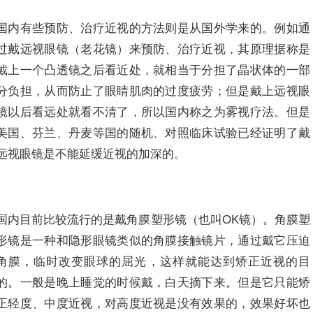
国内有些预防、治疗近视的方法则是从国外学来的。例如通
过戴远视眼镜（老花镜）来预防、治疗近视，其原理据称是
戴上一个凸透镜之后看近处，就相当于分担了晶状体的一部
分负担，从而防止了眼睛肌肉的过度疲劳；但是戴上远视眼
镜以后看远处就看不清了，所以国内称之为雾视疗法。但是
美国、芬兰、丹麦等国的随机、对照临床试验已经证明了戴
远视眼镜是不能延缓近视的加深的。
国内目前比较流行的是戴角膜塑形镜（也叫OK镜）。角膜塑
形镜是一种和隐形眼镜类似的角膜接触镜片，通过戴它压迫
角膜，临时改变眼球的屈光，这样就能达到矫正近视的目
的。一般是晚上睡觉的时候戴，白天摘下来。但是它只能矫
正轻度、中度近视，对高度近视是没有效果的，效果好坏也