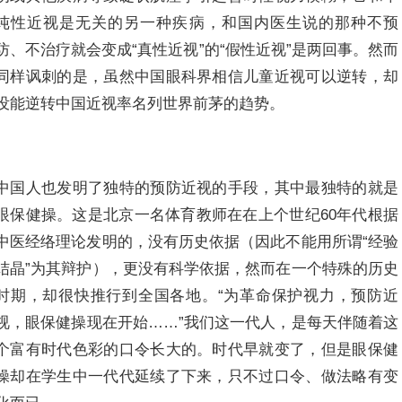
纯性近视是无关的另一种疾病，和国内医生说的那种不预
防、不治疗就会变成“真性近视”的“假性近视”是两回事。然而
同样讽刺的是，虽然中国眼科界相信儿童近视可以逆转，却
没能逆转中国近视率名列世界前茅的趋势。
中国人也发明了独特的预防近视的手段，其中最独特的就是
眼保健操。这是北京一名体育教师在在上个世纪60年代根据
中医经络理论发明的，没有历史依据（因此不能用所谓“经验
结晶”为其辩护），更没有科学依据，然而在一个特殊的历史
时期，却很快推行到全国各地。“为革命保护视力，预防近
视，眼保健操现在开始……”我们这一代人，是每天伴随着这
个富有时代色彩的口令长大的。时代早就变了，但是眼保健
操却在学生中一代代延续了下来，只不过口令、做法略有变