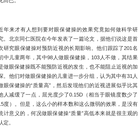
化而已。
近年来才有人想到要对眼保健操的效果究竟如何做科学研
究。北京同仁医院在今年发表了一篇论文，据他们说这是首
次研究眼保健操对预防近视的长期影响。他们跟踪了201名
初中儿童两年，其中98人做眼保健操，103人不做，其结果
是做眼保健操既不能预防近视的发生，也不能阻止近视的加
深。他们对做眼保健操的儿童进一步分组，认为其中有31人
做眼保健操的“质量高”，然后发现他们的近视进展似乎比其
他人减缓了一点，屈光度少了0.15D（相当于眼镜度数少了
15度）。但是，这么小的样本数和这么微弱的效果，是没有
统计意义的，何况做眼保健操“质量”高低本来就是很主观的
认定。