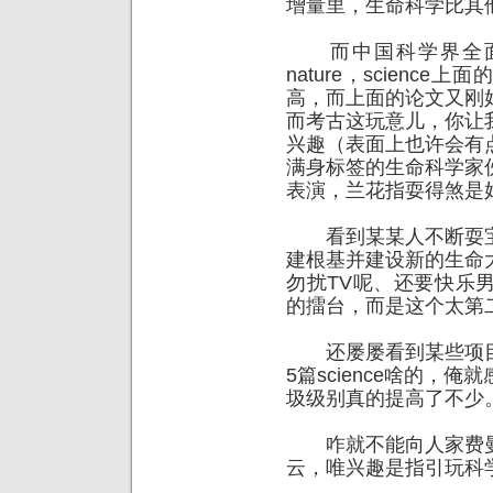
增量里，生命科学比其
而中国科学界全面S
nature，scien
高，而上面的论文又刚
而考古这玩意儿，你让
兴趣（表面上也许会有
满身标签的生命科学家
表演，兰花指耍得煞是
看到某某人不断耍宝
建根基并建设新的生命
勿扰TV呢、还要快乐
的擂台，而是这个太第二
还屡屡看到某些项目合同
5篇science啥的，
圾级别真的提高了不少
咋就不能向人家费曼
云，唯兴趣是指引玩科