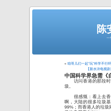
陈
一
«
咱哥儿们一起“玩”科学不行
【新水浒电视剧
中国科学界急需《
访问香港的那段时间
圾。
很感慨：看上去香港
啊，大陆的很多垃圾基
99%；而香港人的垃