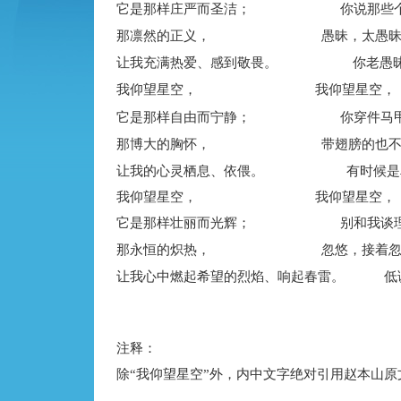
它是那样庄严而圣洁；
你说那些
那凛然的正义，
愚昧，太愚
让我充满热爱、感到敬畏。
你老愚
我仰望星空， 我仰望星空，
它是那样自由而宁静；
你穿件马
那博大的胸怀，
带翅膀的也
让我的心灵栖息、依偎。
有时候是
我仰望星空， 我仰望星空，
它是那样壮丽而光辉；
别和我谈
那永恒的炽热，
忽悠，接着
让我心中燃起希望的烈焰、响起春雷。
低
注释：
除“我仰望星空”外，
内中文字绝对引用
赵本山
原