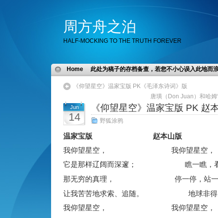
周方舟之泊
HALF-MOCKING TO THE TRUTH FOREVER
Home
此处为稿子的存档备查，若您不小心误入此地而
《仰望星空》温家宝版 PK‏《毛泽东诗词》版
唐璜（Don Juan）和哈
Jun
14
野狐涂鸦
温家宝版
赵本山
版
我仰望星空， 我仰望星空，
它是那样辽阔而深邃； 瞧一瞧，看
那无穷的真理， 停一停，站一
让我苦苦地求索、追随。 地球非得
我仰望星空， 我仰望星空，