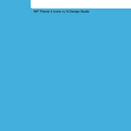
WP Theme
&
Icons
by
N.Design Studio