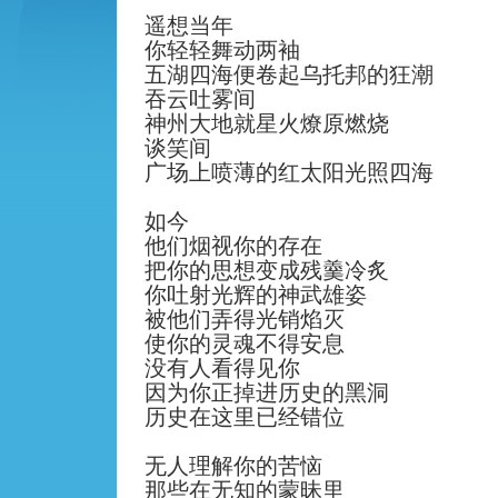
遥想当年
你轻轻舞动两袖
五湖四海便卷起乌托邦的狂潮
吞云吐雾间
神州大地就星火燎原燃烧
谈笑间
广场上喷薄的红太阳
光照四海
如今
他们烟
视
你
的存在
把你的思想变成
残羹冷炙
你吐射光辉的神武雄姿
被他们弄得
光销焰灭
使你的灵魂不得安息
没有人看得见
你
因为
你
正掉进历史的黑洞
历史
在这里
已经错位
无人理解
你
的苦
恼
那些在
无知的蒙昧里