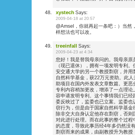
xystech
Says:
2009-04-18 at 20:57
@Amsel，你就再起一条吧：）当
样想法也可以改。
treeinfall
Says:
2009-04-23 at 4:34
您好！我是替我母亲问的。我母亲原
（现已退休），拥有一项发明专利。
安交通大学的另一个教授剽窃，并用
自然科学基金，获22万元资助。此
助项目在国内外发表文章数篇。更恶
专利内容稍加更改，增添了一点理论
容申请发明专利。这个事情我们已经
委反映过了，监委也已立案。监委也
窃行为，但是由于国家自然科学基金
除非交大自身认定他存在剽窃，否则
对此进行处理。而在此事的整个过程
的态度，导致此事历经4年多仍然没
剽窃而来的成果，由副教授升为教授