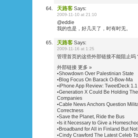
天路客
Says:
2009-11-10 at 21:10
@eddie
我的也是，好几天了，时有时无。
天路客
Says:
2009-11-16 at 1:25
管理首页的这些外部链接不能阻止吗
外部链接 更多 »
•Showdown Over Palestinian State
•Blog Focus On Barack O-Bow-Ma
•iPhone App Review: TweetDeck 1.1 -
•Generation X Could Be Holding The
Companies
•Cable News Anchors Question Militar
Correctness
•Save the Planet, Ride the Bus
•Is it Necessary to Give a Homescho
•Broadband for All in Finland But Not
•Cindy Crawford The Latest Celeb T