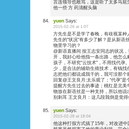
言连领导也敢骂，这是听了太多马屁失
他一些 方 药清醒头脑
yuen
Says:
2015-02-26 at 1:07
方先生是不是学了春晚，有歧视某种
先生的“状况“有多少了解？是从新语丝
物里学习的？
@新语直播间 按王志安同志的状况
开，我好心给他指一条出路，他怎么
孩子，不研究“云技术”，不用找代孕
少，是合法的辅助生殖技术，有钱找
志把他们都说成我干的，我可没那个
回复@王文良月:太乐观了；“代孕”
提醒方先生过去的事迹；桃红是北美
物放在新语丝是一种支持，所以他说
别刺耳 王文良月：这几段我倒是觉
yuen
Says:
2015-02-28 at 18:04
他这种打假方式搞了15年，对改进