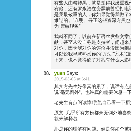
有些人由粉转黑，就是觉得我没重视
宥箴，还有罗永浩在变黑前曾经打电
是我最敬重的人，你如果觉得我做了
难过的。”亦明、寻正这些资深方黑
为“康敏现象”
我就不同了；以前在新语丝发些文章
献，甚至从没自称是支持者，闹起来
对你，因为我对你的评价并没因为闹
可以说我早就熟悉你的“方法“”方术“
下来，也不觉得砍了对我有什么大影
yuen
Says:
2015-03-05 at 6:41
其实方先生好像真的累了，说话有点前
说”毫无例外“。也许真的需要休息一
老先生有点阅读障碍症,自己看一下原
原文–几乎所有方粉都毫无例外地喜
就来解释啦
那是你的理解有问题。倒是你如个被