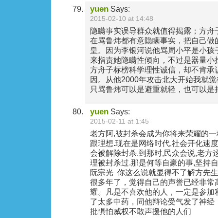
yuen
Says:
2015-02-10 at 14:48
隐瞒事实误导群众就值得揭露；方舟子
在骂鲁炜都有意隐瞒事实，把自己做
皇。因为李银河说他骂周小平是小孩
来指责她隐瞒性倾向，不过是器量小
方舟子标榜科学理性诚信，却不肯承
因。从他2000年攻击北大开始我就
只骂鲁炜可以是避重就轻，也可以是
yuen
Says:
2015-02-11 at 1:45
老方阿,被封杀会成为你将来荣耀的一
跟理想.现在是网络时代,社会开化速
会被解除封杀.到那时,民众会说,老
理被封杀过.那是何等自豪的事,坚持自
阮宗光 ‏ 你这么说就显得不了解方先生了；他被称为英雄大侠
很多年了，觉得自己的声誉已经非常
耀。凡是不喜欢他的人，一定是参加
了太多中药，同他辩论受气发了神经
批惧怕威权不敢声援他的人们