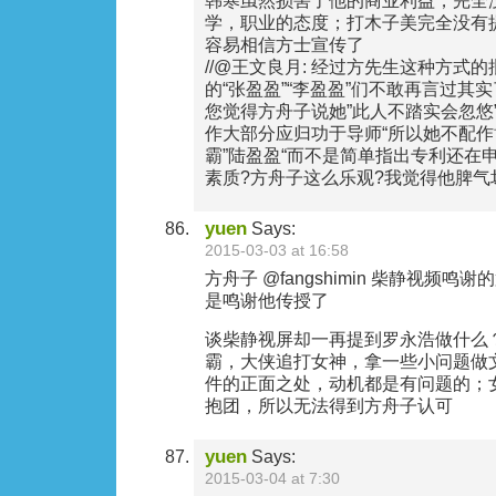
韩寒虽然损害了他的商业利益，完全
学，职业的态度；打木子美完全没有
容易相信方士宣传了
//@王文良月: 经过方先生这种方式
的“张盈盈”“李盈盈”们不敢再言过其
您觉得方舟子说她”此人不踏实会忽悠”
作大部分应归功于导师“所以她不配作
霸”陆盈盈“而不是简单指出专利还在
素质?方舟子这么乐观?我觉得他脾气
yuen
Says:
2015-03-03 at 16:58
方舟子 ‏@fangshimin 柴静视频鸣谢的第一个是罗永浩，难道
是鸣谢他传授了
谈柴静视屏却一再提到罗永浩做什么
霸，大侠追打女神，拿一些小问题做
件的正面之处，动机都是有问题的；
抱团，所以无法得到方舟子认可
yuen
Says:
2015-03-04 at 7:30