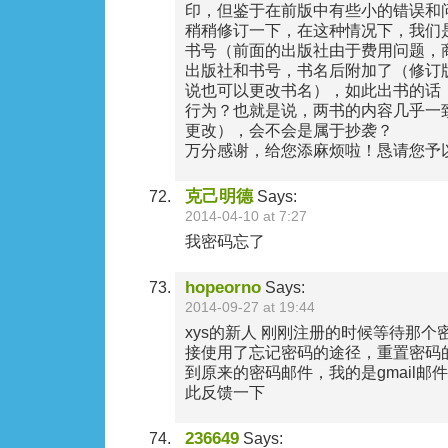
印，但鉴于在前版中有些小的错误和
稍稍修订一下，在这种情况下，我们
书号（前面的出版社由于费用问题，
出版社和书号，书名后附加了（修订
说也可以更改书名），如此出书的话
行为？也就是说，两书的内容几乎一
更改），会不会是属于抄袭？
万分感谢，给您添麻烦啦！恳请您予
克己明德
Says:
2014-04-10 at 7:27
我密码忘了
hopeorno
Says:
2014-09-27 at 19:44
xys的新人 刚刚注册的时候等待那
接使用了忘记密码的途径，重置密码
到原来的密码邮件，我的是gmail邮件
此反馈一下
236649
Says: