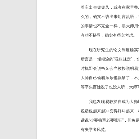
着车出去兜兜风，或者在家里整
么的，确实不该出来胡言乱语，
的事情也不完全一样，易大师用
有些不搭界，确实有些欠考虑。
现在研究生的论文制度确实有
所言是一塌糊涂的“混账规定”，
时机即会说书又会当教授说明易
大师自己偷着乐乐也就够了，不
等平头百姓说了也没人听，大师
我也发现易教授自成为大师以
说话也越来越冲变得好斗起来，
话说“少要稳重老要张狂”，但象
有失学者风范。