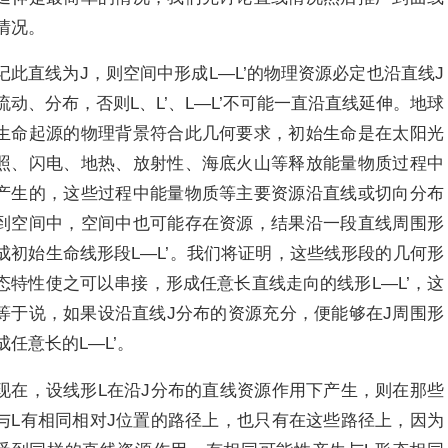
情况。
记此直线为J，则空间中形成L―L’的物理资源必定也沿直线J
流动、分布，否则L、L’、L―L’不可能一直沿直线延伸。地球
生命起源的物理背景符合此几何要求，初始生命是在太阳光
照、闪电、地热、放射性、海底火山等释放能量物质过程中
产生的，这些过程中能量物质等主要资源沿直线或切向分布
到空间中，空间中也可能存在资源，结果沿一段直线周围形
成初始生命线形段L―L’。我们将证明，这些线形段的几何形
态特性使之可以串接，形成任意长直线走向的线形L―L’，这
等于说，如果设沿直线J分布的资源充分，便能够在J周围形
成任意长的L―L’。
现在，设线形L在沿J分布的直线资源作用下产生，则在那些
与L有相同相对J位置的路径上，也只有在这些路径上，因为