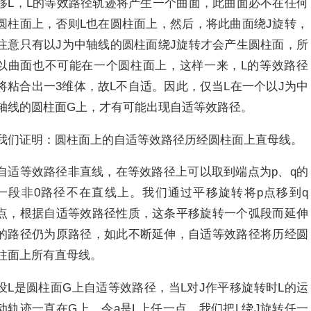
移L，L的等效路径轨迹将产生一个曲面，此曲面必不在任何
圆柱面上，否则L也在圆柱面上，然后，将此曲面绕J旋转，
注意只有以J为中轴线的圆柱面绕J旋转才会产生圆柱面，所
以曲面也不可能在一个圆柱面上，这样一来，L的等效路径
将粘合出一3维体，故L不自适。因此，仅当L在一个以J为中
轴线的圆柱面G上，才有可能出现自适等效路径。
我们证明：圆柱面上的自适等效路径历经圆柱面上直母线。
自适等效路径非直线，在等效路径上可以取到端点为p、q的
一段非0路径不在直线上。我们通过平移旋转将p点移到q
点，根据自适等效路径性质，这条平移旋转一个弧段而延伸
的路径仍为原路径，如此不断延伸，自适等效路径将历经圆
柱面上所有直母线。
设L是圆柱面G上自适等效路径，当L对J作平移旋转时L的运
动轨迹一直在G上。令a是L上任一点，我们把L绕J旋转任一