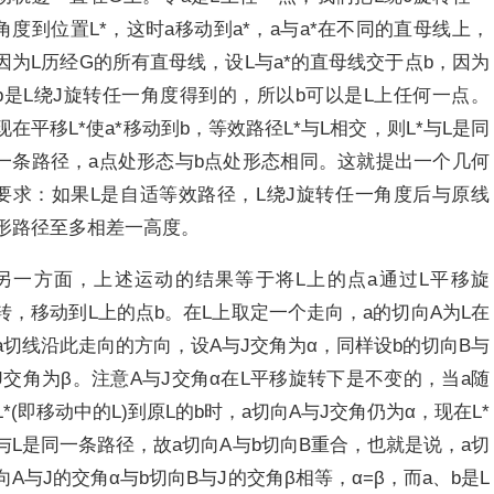
角度到位置L*，这时a移动到a*，a与a*在不同的直母线上，
因为L历经G的所有直母线，设L与a*的直母线交于点b，因为
b是L绕J旋转任一角度得到的，所以b可以是L上任何一点。
现在平移L*使a*移动到b，等效路径L*与L相交，则L*与L是同
一条路径，a点处形态与b点处形态相同。这就提出一个几何
要求：如果L是自适等效路径，L绕J旋转任一角度后与原线
形路径至多相差一高度。
另一方面，上述运动的结果等于将L上的点a通过L平移旋
转，移动到L上的点b。在L上取定一个走向，a的切向A为L在
a切线沿此走向的方向，设A与J交角为α，同样设b的切向B与
J交角为β。注意A与J交角α在L平移旋转下是不变的，当a随
L*(即移动中的L)到原L的b时，a切向A与J交角仍为α，现在L*
与L是同一条路径，故a切向A与b切向B重合，也就是说，a切
向A与J的交角α与b切向B与J的交角β相等，α=β，而a、b是L