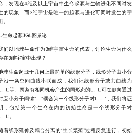
命，发现在4维及以上宇宙中生命起源与生物进化不同时发
生的现象，而3维宇宙是唯一的起源与进化可同时发生的宇
宙。
1.生命起源JGL图景论
我们以地球生命作为3维宇宙生命的代表，讨论生命为什么
会在3维宇宙中出现？
地球生命起源于几何上最简单的线形分子，线形分子由小分
子沿一条空间曲线串联而成，我们记线形分子或其曲线为
L、L’等。两条有相同机会产生的同形态的L、L’可在侧向通过
对应小分子间键“―”耦合为一个线形分子对L―L’，我们将证
明，包括第一个生命在内的初始生命是一个线形分子对
L―L’。
随着线形延伸及耦合分离的“生长繁殖”过程反复进行，初始