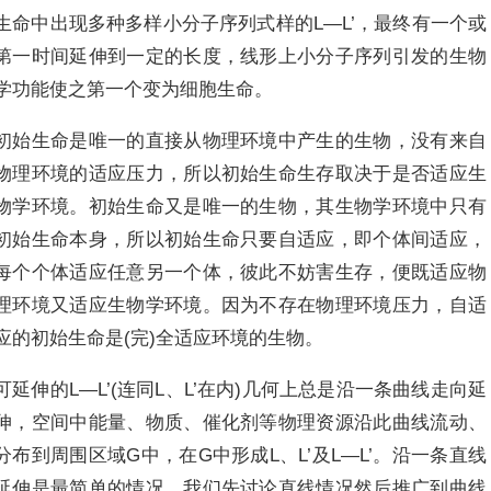
生命中出现多种多样小分子序列式样的L―L’，最终有一个或
第一时间延伸到一定的长度，线形上小分子序列引发的生物
学功能使之第一个变为细胞生命。
初始生命是唯一的直接从物理环境中产生的生物，没有来自
物理环境的适应压力，所以初始生命生存取决于是否适应生
物学环境。初始生命又是唯一的生物，其生物学环境中只有
初始生命本身，所以初始生命只要自适应，即个体间适应，
每个个体适应任意另一个体，彼此不妨害生存，便既适应物
理环境又适应生物学环境。因为不存在物理环境压力，自适
应的初始生命是(完)全适应环境的生物。
可延伸的L―L’(连同L、L’在内)几何上总是沿一条曲线走向延
伸，空间中能量、物质、催化剂等物理资源沿此曲线流动、
分布到周围区域G中，在G中形成L、L’及L―L’。沿一条直线
延伸是最简单的情况，我们先讨论直线情况然后推广到曲线