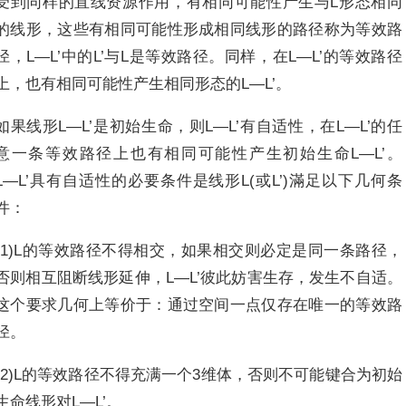
受到同样的直线资源作用，有相同可能性产生与L形态相同
的线形，这些有相同可能性形成相同线形的路径称为等效路
径，L―L’中的L’与L是等效路径。同样，在L―L’的等效路径
上，也有相同可能性产生相同形态的L―L’。
如果线形L―L’是初始生命，则L―L’有自适性，在L―L’的任
意一条等效路径上也有相同可能性产生初始生命L―L’。
L―L’具有自适性的必要条件是线形L(或L’)滿足以下几何条
件：
(1)L的等效路径不得相交，如果相交则必定是同一条路径，
否则相互阻断线形延伸，L―L’彼此妨害生存，发生不自适。
这个要求几何上等价于：通过空间一点仅存在唯一的等效路
径。
(2)L的等效路径不得充满一个3维体，否则不可能键合为初始
生命线形对L―L’。