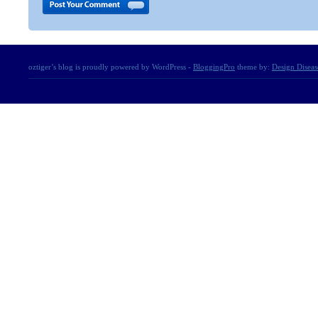
oztiger’s blog is proudly powered by WordPress -
BloggingPro
theme by:
Design Diseas