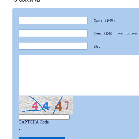
Name
（必需）
E-mail
(必须，never displayed
URI
CAPTCHA Code
*