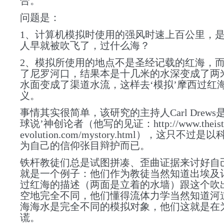
合。
问题是：
1、计算机模拟时使用的强风时速上百公里，是
人早就被吹飞了，过什么海？
2、模拟所使用的地点不是圣经记载的红海，
了尼罗河口，结果本是十几米的水深变成了两
水面变成了渠道水流，这样去‘模拟’摩西过红
义。
事情其实很简单，该研究的主持人Carl Drews
球说’神创论者（他写的见证：http://www.theisti
evolution.com/mystory.html），这只不过
为自己的信仰张目辩护而已。
铁杆教徒们总是试图拼凑、歪曲证据来讨好自
就是一个例子：他们作为教徒当然知道出埃及
过红海的描述（两面是立着的水墙）跟这个吹
空地完全不同，他们懂得流体力学当然知道河
海海水是完全不同的模拟对象，他们这就是在
谎。