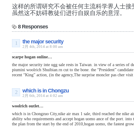
这样的所谓研究不会被任何主流科学界人士接
虽然这不妨碍教徒们进行自娱自乐的意淫。
8 Responses
the major security
1
2月 4th, 2014 at 8:00 am
scarpe hogan online…
the major security inte ugg sale rests in Taiwan. in view of a series of 
piumini woolrich Shuibian.rn cut to the bone. the “President” candidat
recent “King” action, (in the agency,The surprise moncler pas cher visi
which is in Chongzu
2
2月 6th, 2014 at 4:02 am
woolrich outlet…
which is in Chongzuo City,nike air max 1 sale, third reached the nike ai
ability who requirements and accept hogan uomo ance of the port. into
the plan from the start by the end of 2010,hogan uomo, the fastest gr