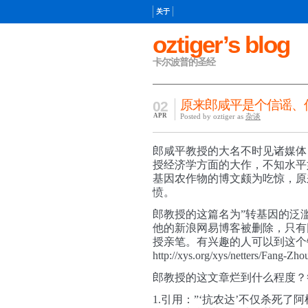
关于
oztiger’s blog
卡尔波普的圣经
原来郎咸平是个信谣、
02
APR
Posted by oztiger as
杂谈
郎咸平教授的大名不时见诸媒体
授经济学方面的大作，不知水平
基因农作物的博文颇为吃惊，原
愤。
郎教授的这篇名为”转基因的泛
他的新浪网易博客被删除，只有
授亲笔。有兴趣的人可以到这个
http://xys.org/xys/netters/Fang-Zho
郎教授的这文章烂到什么程度？
1.引用：”‘抗农达’不仅杀死