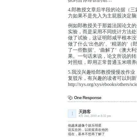
4.郎教授文章后半段的论据（
力如果不是先入为主屁股决定脑
例如郎教授关于那篇法国论文的
实验，而是采用不同统计方法处
做了试验，这证明郎咸平根本没
做了什么‘出色的’、‘精湛的’
了一些数据’、‘曲解了’（澳大
果。一句话来说，论文所说的转
对照组，即用正常普通玉米喂养
5.我没兴趣给郎教授慢慢改作
复驳斥，有兴趣的读者可以到新
http://xys.org/xys/ebooks/others/sc
One Response
天路客
1
4月 2nd, 2010 at 8:32 pm
他越来越像个娱乐明星
说实在的，以前挺喜欢他的
现在，基本不想再了解了