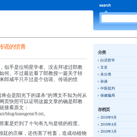
传谣的愤青
分类
白话哲学
，似乎是位明星学者。没去拜读过郎教
文史
如何。不过最近看了郎教授一篇关于转
未分类
来郎咸平只不过是个信谣、传谣的愤
杂谈
中医批判
滥将会是阳光下的谋杀”的博文不知为何从
保健骗局
网页快照可以证明这篇文章的确是郎教
链接看原文：
存档页
uzi/blog/transgenic9.txt。
2010年9月
答案是烂到了十句有九句是错的程度。
2010年4月
2010年3月
了阿根廷的庄稼，还伤害了牲畜，造成动植物