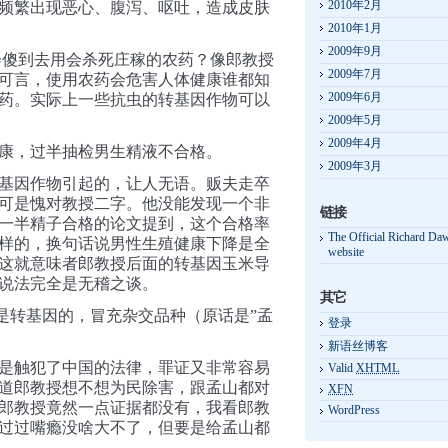
2010年2月
频繁出现恶心、腹泻、呕吐，造成皮肤
2010年1月
2009年9月
会傻到去用会杀死庄稼的农药？像郎教授
2009年7月
可言，使用农药会危害人体健康谁都知
2009年6月
药。实际上一些抗虫的转基因作物可以
2009年5月
2009年4月
健康，过半抽检男生精液不合格。
2009年3月
基因作物引起的，让人无语。贩夫走卒
可是愧对教授二字。他没能发现一个非
链接
一半精子合格的论文提到，这个合格率
The Official Richard Da
样的，换句话说男性生殖健康下降是全
website
这就意味者郎教授后面的转基因玉米导
说法完全是无稽之谈。
其它
种是转基因的，冒充杂交品种（原话是”孟
登录
新语丝博客
是触犯了中国的法律，罪证又非常容易
Valid
XHTML
道郎教授想不想为民除害，跟孟山都对
XFN
郎教授竟然一点证据都没有，我看郎教
WordPress
过过嘴瘾没啥大不了，但要是给孟山都