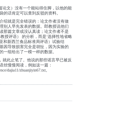
三篇论文）没有一个能站得住脚，以他的能
袋的话肯定可以查到反驳的资料。
介绍就是完全错误的：论文作者没有做
理别人早先发表的数据。郎教授说他们
读那篇文章或没认真读；论文作者不是
（郎教授评语） 的分析，而是‘选择性地省略
利亚和新西兰食品标准局评语）试验结
基因导致损害完全是胡扯，因为实验的
的一组给出了一模一样的数据。
业，就此止笔了。他说的那些谣言早已被反
语丝慢慢阅读，例如这一篇：
ience/dajia11/zhuanjiyin67.txt。