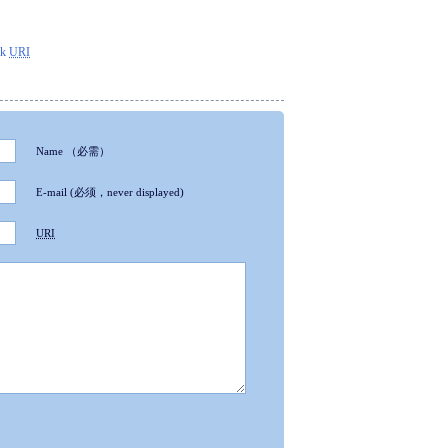
ck
URI
Name
（必需）
E-mail
(必须，never displayed)
URI