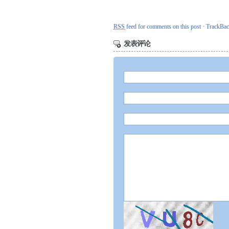
RSS
feed for comments on this post
·
TrackBa
发表评论