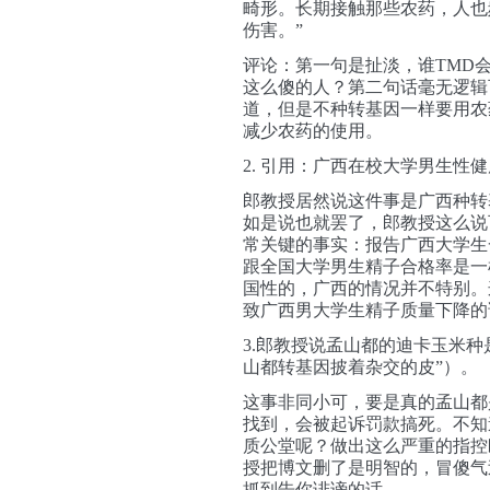
畸形。长期接触那些农药，人也
伤害。”
评论：第一句是扯淡，谁TMD
这么傻的人？第二句话毫无逻辑
道，但是不种转基因一样要用农
减少农药的使用。
2. 引用：广西在校大学男生性
郎教授居然说这件事是广西种转
如是说也就罢了，郎教授这么说
常关键的事实：报告广西大学生
跟全国大学男生精子合格率是一
国性的，广西的情况并不特别。
致广西男大学生精子质量下降的
3.郎教授说孟山都的迪卡玉米
山都转基因披着杂交的皮”）。
这事非同小可，要是真的孟山都
找到，会被起诉罚款搞死。不知
质公堂呢？做出这么严重的指控
授把博文删了是明智的，冒傻气
抓到告你诽谤的话…