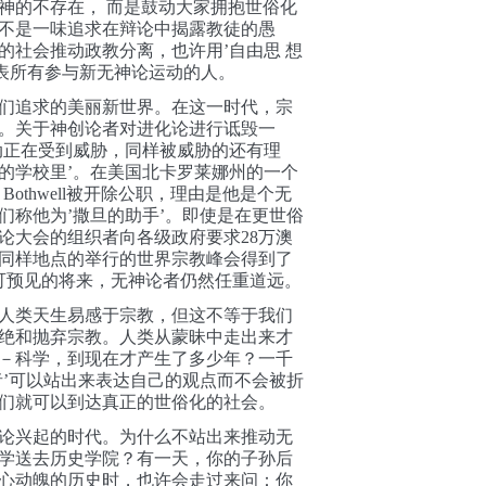
神的不存在， 而是鼓动大家拥抱世俗化
不是一味追求在辩论中揭露教徒的愚
的社会推动政教分离，也许用’自由思 想
概念更能代表所有参与新无神论运动的人。
们追求的美丽新世界。在这一时代，宗
。关于神创论者对进化论进行诋毁一
动正在受到威胁，同样被威胁的还有理
的学校里’。在美国北卡罗莱娜州的一个
 Bothwell被开除公职，理由是他是个无
们称他为’撒旦的助手’。即使是在更世俗
神论大会的组织者向各级政府要求28万澳
同样地点的举行的世界宗教峰会得到了
在可预见的将来，无神论者仍然任重道远。
人类天生易感于宗教，但这不等于我们
绝和抛弃宗教。人类从蒙昧中走出来才
－科学，到现在才产生了多少年？一千
者’可以站出来表达自己的观点而不会被折
们就可以到达真正的世俗化的社会。
论兴起的时代。为什么不站出来推动无
学送去历史学院？有一天，你的子孙后
心动魄的历史时，也许会走过来问：你