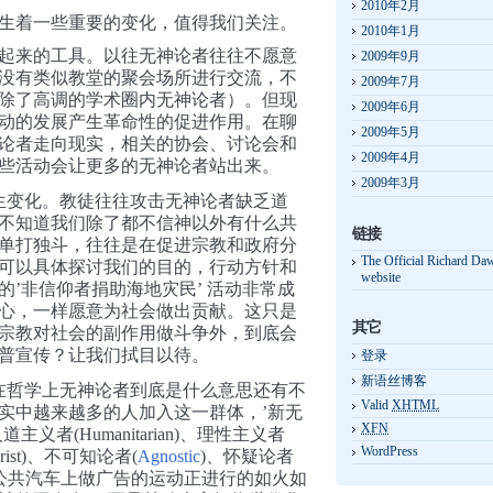
2010年2月
生着一些重要的变化，值得我们关注。
2010年1月
织起来的工具。以往无神论者往往不愿意
2009年9月
没有类似教堂的聚会场所进行交流，不
2009年7月
除了高调的学术圈内无神论者）。但现
2009年6月
动的发展产生革命性的促进作用。在聊
2009年5月
论者走向现实，相关的协会、讨论会和
2009年4月
些活动会让更多的无神论者站出来。
2009年3月
生变化。教徒往往攻击无神论者缺乏道
不知道我们除了都不信神以外有什么共
链接
单打独斗，往往是在促进宗教和政府分
The Official Richard Da
可以具体探讨我们的目的，行动方针和
website
’非信仰者捐助海地灾民’ 活动非常成
心，一样愿意为社会做出贡献。这只是
其它
宗教对社会的副作用做斗争外，到底会
普宣传？让我们拭目以待。
登录
新语丝博客
在哲学上无神论者到底是什么意思还有不
Valid
XHTML
实中越来越多的人加入这一群体，’新无
XFN
者(Humanitarian)、理性主义者
WordPress
larist)、不可知论者
(
Agnostic
)、怀疑论者
在各国公共汽车上做广告的运动正进行的如火如