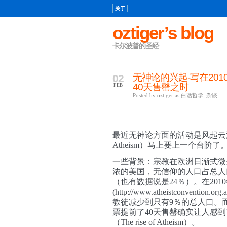
关于
oztiger’s blog
卡尔波普的圣经
无神论的兴起-写在20
02
40天售罄之时
FEB
Posted by oztiger as
白话哲学
,
杂谈
最近无神论方面的活动是风起云
Atheism）马上要上一个台阶了
一些背景：宗教在欧洲日渐式微
浓的美国，无信仰的人口占总人
（也有数据说是24％）。在201
(http://www.atheistconve
教徒减少到只有9％的总人口。而2
票提前了40天售罄确实让人感
（The rise of Atheism）。