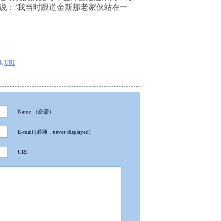
说：’我当时跟道金斯那老家伙站在一
ck
URI
Name
（必需）
E-mail
(必须，never displayed)
URI