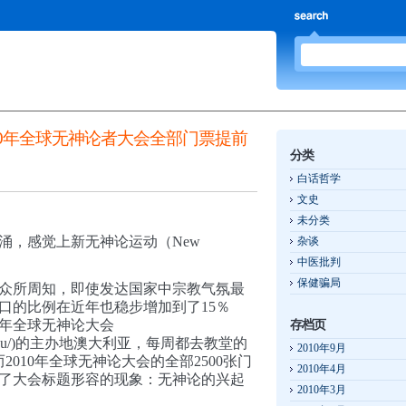
10年全球无神论者大会全部门票提前
分类
白话哲学
文史
未分类
涌，感觉上新无神论运动（New
杂谈
。
中医批判
保健骗局
众所周知，即使发达国家中宗教气氛最
口的比例在近年也稳步增加到了15％
0年全球无神论大会
存档页
ntion.org.au/)的主办地澳大利亚，每周都去教堂的
2010年9月
010年全球无神论大会的全部2500张门
2010年4月
到了大会标题形容的现象：无神论的兴起
2010年3月