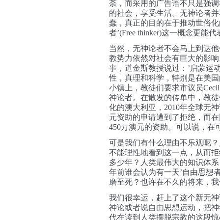
荼，而采用的广告语不只是强调
的社会，享受生活。无神论者并
蠢，真正的目的在于推动世俗化
者’(Free thinker)这一
当然，无神论者不会马上到达他
教势力依然对社会有巨大的影响
事，道金斯教授说过：’启蒙运
性，真理和科学，特别是在美国
小镇上，教徒们要求市议员Cecil
神论者。在散发的传单中，教徒
化的澳大利亚，2010年全球无
元资助的申请遭到了拒绝，而在
450万澳元的资助。可以说，
可是我们有什么理由不乐观呢？
不能理性地看到这一点，从而拒
多少年？人类最伟大的知识体系
年前谁会认为有一天’自由思想
磨至死？也许在不久的将来，我
我们很幸运，赶上了这个新无神
神论或者说自由思想运动，把神
代在读到人类摆脱宗教的这段惊