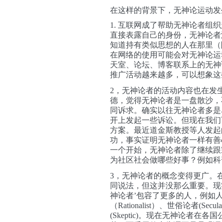
在这样的背景下，无神论运动发
1. 互联网成了帮助无神论者组
直接表露自己的身份，无神论者
知道持有类似思想的人在那里（
在网络的使用可能会对无神论运
天室、论坛、博客联系上的无神
推广活动越来越多，可以想象这
2，无神论者的活动内容也在发
德，觉得无神论者是一盘散沙，
同诉求。确实以往无神论者多是
开上发起一些诉讼。但现在我们
方案。最近道金斯教授等人发起的
功，事实证明无神论者一样有善
一个开始，无神论者除了继续跟
为社区社会做哪些好事？例如科
3，无神论者的概念变得更广。
同说法，但这并没那么重要。现
神论者’包容了更多的人，例如人道主义
（Rationalist）、世俗论者(Secu
(Skeptic)。现在无神论者