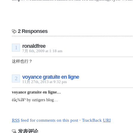
2 Responses
ronaldfree
1
7月 6th, 2009 at 1:18 am
这样也行？
voyance gratuite en ligne
2
11月 27th, 2013 at 9:32 pm
voyance gratuite en ligne…
éåç¾å¥³ by oztigers blog…
RSS
feed for comments on this post
·
TrackBack
URI
发表评论