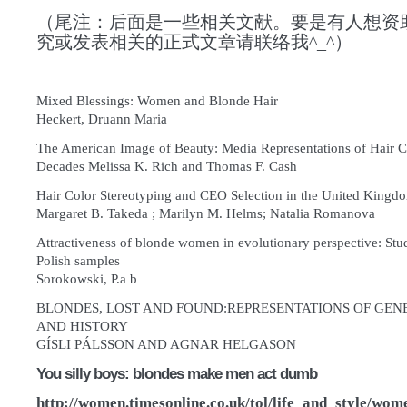
（尾注：后面是一些相关文献。要是有人想资
究
或发表相关的正式文章
请联络我^_^）
Mixed Blessings: Women and Blonde Hair
Heckert, Druann Maria
The American Image of Beauty: Media Representations of Hair C
Decades Melissa K. Rich and Thomas F. Cash
Hair Color Stereotyping and CEO Selection in the United Kingd
Margaret B. Takeda ; Marilyn M. Helms; Natalia Romanova
Attractiveness of blonde women in evolutionary perspective: Stu
Polish samples
Sorokowski, P.a b
BLONDES, LOST AND FOUND:REPRESENTATIONS OF GENE
AND HISTORY
GÍSLI PÁLSSON AND AGNAR HELGASON
You silly boys: blondes make men act dumb
http://women.timesonline.co.uk/tol/life_and_style/wo