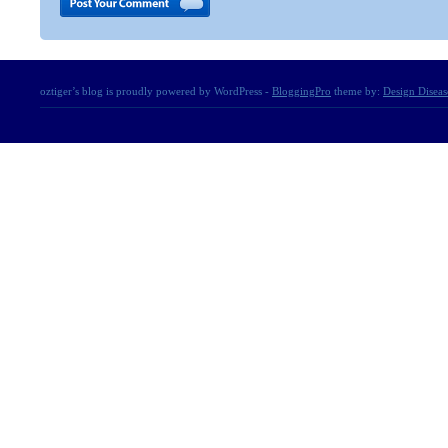
oztiger’s blog is proudly powered by WordPress -
BloggingPro
theme by:
Design Diseas