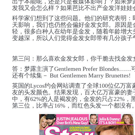
出于本能呢，还是只是被媒体影响了？
如果梦
发我又会怎么样？
如果芭比不出产金发洋娃娃
科学家们想到了这些问题。他们的研究表明：
天影响，我们也仍然会偏好金发女郎。原因是
轻，
很多
白种人在幼年是金发，随着年龄增大
变越深，所以人们觉得金发女郎带有几分孩子
第三问：那么喜欢金发女郎，你干脆去找金发
答：
梦露主演了
Gentlemen Prefer Blonde
还有个续集－ But Gentlemen Marry Brunettes!
英国的Lycos约会网站调查了全球100位亿万
友的头发颜色。结果发现，百大亿万富豪的妻
中，有62%的人是褐发的，金发的只占22%，
第三位，比率占16%，而红色头发一个都没有