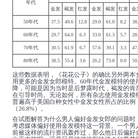
年代
金发
褐发
红发
金发
褐发
红发
金
50年代
37.5
49.6
12.8
29.0
61.0
8.2
38
60年代
29.7
64.0
6.3
33.0
61.3
5.7
28
70年代
30.5
61.9
6.7
57.6
39.1
3.3
47
80年代
38.5
55.4
3.6
26.2
73.8
0.0
50
这些数据表明，《花花公子》的确比另外两本
用更多的金发女郎模特。60年代金发模特的使
降，可能是因为当时是
后梦露时代
，褐发的肯
在引导时尚。无论如何，所有杂志使用金发模
普遍高于美国白种女性中金发女性所占的比例
（26.8%）。
在试图解答为什么男人偏好
金发女郎的问题时
考虑
媒体偏好使用金发模特这一背景
。一个男
前被这样的流行资讯轰炸过，那么他日后偏好