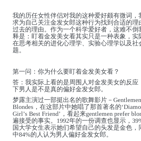
我的历任女性伴侣对
我的这种爱好颇有微词，
求为自己
关注
金发女郎这种行为找到合适的理
过去的理由
。
作为一个科学爱好者，
这难不倒
释是：盯着金发美女看其实只是一种表象，实
在思考相关的进化心理学、实验心理学以及社
题。
第一问：你为什么要盯着金发美女看？
答：我实际上看的是周围人对金发美女的反应
下男人是不是真的偏好金发女郎。
梦露主演过一部挺出名的歌舞影片－Gentlemen Pr
Blondes，在这部片中她唱了那首著名的‘
Diamon
Girl’s Best Friend’，看起来
gentlemen prefer blo
遍接受的事实。1992年的一份调查也显示，39
国大学女生表示她们希望自己的
头发
是金色，
中84%的人认为男人偏好金发女郎。