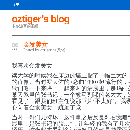
关于
oztiger’s blog
卡尔波普的圣经
金发美女
06
JUL
Posted by oztiger as
杂谈
我喜欢金发美女。
读大学的时侯我在床边的墙上贴了一幅巨大的
的肖像。当时罗大佑的<恋曲1990>挺流行的
歌词改一下来哼：…醒来时的清晨里，是玛丽
某天系里的张书记，一个教马列课的老太太，
看见了，跟我们班主任说那画片‘不太好’。我
心向着金发美女，疏远了党。
当时一哥们儿特坏，这件事之后反复对着我唱
晨里，是张书记的脸…”，让年轻的我有了几