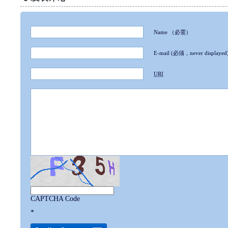
Name
（必需）
E-mail
(必须，never displayed
URI
CAPTCHA Code
*