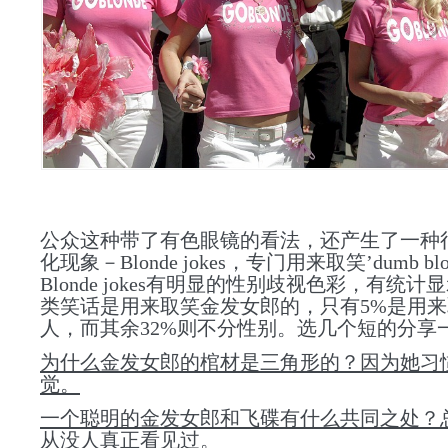
公众这种带了有色眼镜的看法，还产生了
一种
化现象－
Blonde jokes
，专门用来取笑’dumb blo
Blonde jokes
有明显的性别歧视色彩，有统计显
类笑话是用来取笑金发女郎的，只有5%是用
人
，而其余32%则不分性别。选几个短的分享
为什么金发女郎的棺材是三角形的？因为她习
觉。
一个聪明的金发女郎和飞碟有什么共同之处？
从没人真正看见过。