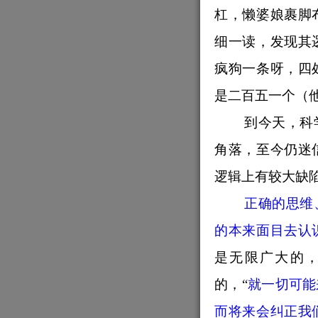
杠，懒婆娘裹脚
细一读，发现其
疯狗一条呀，四
是二百五一个（
到今天，科
角落，至今仍迷
逻辑上有较大缺
正确的思维
的本来面目去认
是无限广大的
的，“
就一切可能
而将来会纠正我