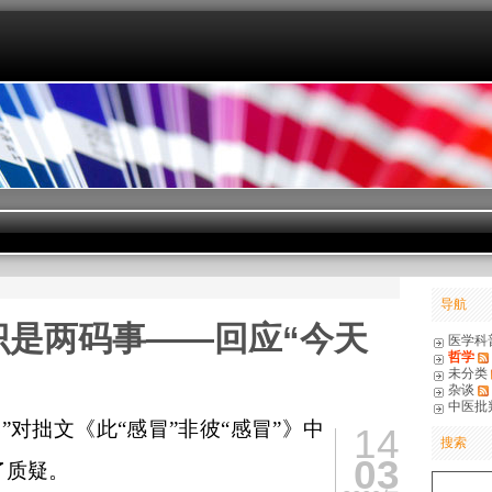
导航
识是两码事——回应“今天
医学科
哲学
未分类
杂谈
中医批
”对拙文《
此“感冒”非彼“感冒”
》中
14
搜索
03
了质疑。