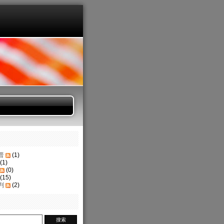
普
(1)
(1)
(0)
(15)
判
(2)