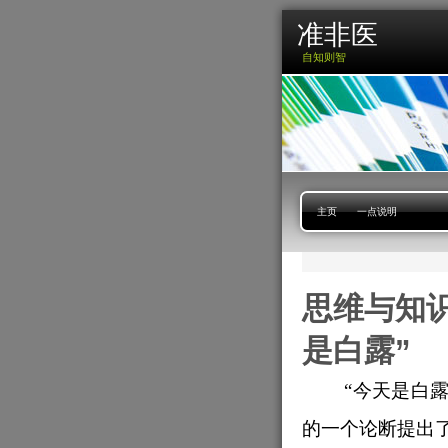
准非医
自知则智
主页
一点说明
思维与知
是白露”
“
今天是白露
的一个论断提出