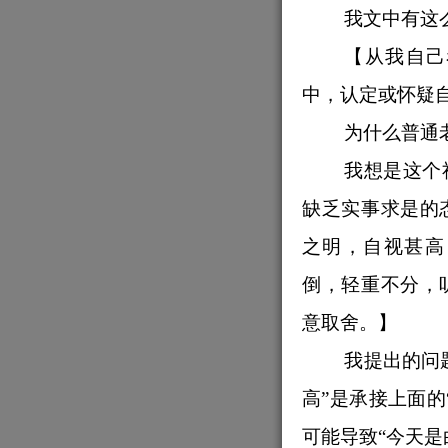
我文中有这
【
从我自己
中，认定或怀疑自
为什么普通
我想是这个
缺乏实事求是的
之明，自视甚高
倒，轻重不分，
意取舍。
】
我提出的问
高”是承接上面的
可能导致“
今天是