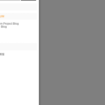
EUM
m Project Blog
o Blog
博客