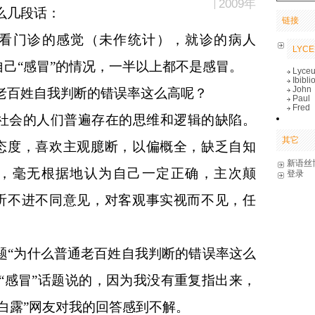
2009年
么几段话：
链接
看门诊的感觉（未作统计），就诊的病人
LYC
己“感冒”的情况，一半以上都不是感冒。
Lyceu
Ibibli
John
老百姓自我判断的错误率这么高呢？
Paul
Fred
社会的人们普遍存在的思维和逻辑的缺陷。
其它
态度，喜欢主观臆断，以偏概全，缺乏自知
新语丝
，毫无根据地认为自己一定正确，主次颠
登录
听不进不同意见，对客观事实视而不见，任
题“为什么普通老百姓自我判断的错误率这么
“感冒”话题说的，因为我没有重复指出来，
白露”网友对我的回答感到不解。