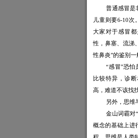
普通感冒是
儿童则要6-10
大家对于感冒都
性，鼻塞、流涕
性鼻炎”的鉴别一
“
感冒”恐
比较特异，诊断
高，难道不该找
另外，思维
金山词霸对“思
概念的基础上进
程，思维是人类