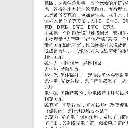
第四，从数学角度看，五个元素的系统还
系，这很难用五行理论来解释。五行理论
总是被爷爷克的，例如金生水、水生木，
论可以是孙子克爷爷，
A
生
B
、
B
生
C
、
C
克
D
、
D
克
B
、
B
克
E
、
E
克
C
、
C
克
A
。
正如第一个问题所说很难找到另一套相生
本物理量 “力”“电”“光”“热”“磁”来凑
量的关系如此丰富，比如摩擦可以说成是
说成是热生力，所以总可以找出需要的相
相生关系
磁生力 同性相斥，异性相吸
力生热 摩擦生热
热生光 黑体辐射，一定温度黑体会辐射
光生电 光伏效应，光子产生载流子，从
原理
电生磁 奥斯特实验，导电线产生环形磁
相克关系
磁克光 塞曼效应，光在磁场中改变偏
（偏振的）光经过磁场后不见了
光克力 光子电子相互作用，被原子力束
子打出，
X
射线光电子谱、俄歇电子谱的