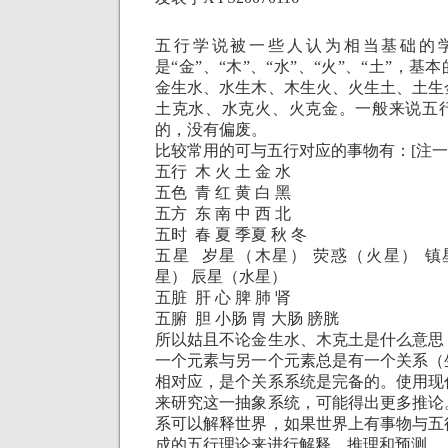
五行学说被一些人认为相当基础的
是“金”、“木”、“水”、“火”、“土”，
金生水、水生木、木生火、火生土、土生
土克水、水克火、火克金。一般来说五
的，没有偏废。
比较常用的可与五行对应的事物有：
[
注一
五行
木
火
土
金
水
五色
青
红
黄
白
黑
五方
东
南
中
西
北
五时
春
夏
季夏
秋
冬
五星
岁星（木星）
荧惑（火星）
镇
星）
辰星（水星）
五脏
肝
心
脾
肺
肾
五腑
胆
小肠
胃
大肠
膀胱
所以姑且不论金生水、木克土是什么意思
一个元素与另一个元素总是有一个关系（
相对应，是个关系系统是完备的。使用现
来研究这一抽象系统，可能得出更多推论
系可以解释世界，如果世界上有事物与五
成的五行理论来进行解释、推理和预测。