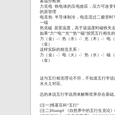
素成分检测
力克电 铁电体的压电效应，压力可改变
的原管理
电克热 半导体制冷，电流流过二极管时
一端
热克磁 居里温度，高于该温度时磁铁失
如果
“
力
”“
电
”“
光
”“
热
”“
磁
”
按照五行相生
力（金）
-
〉热（水）
-
〉光（木）
-
〉电（
（金）
这样实际的相克关系：
力（金）
-
〉电（火）
-
〉热（水）
-
〉磁（
（金）
这与五行相克理论不符
，不知道五行学说
水火土对应。
总的来说五行学说用来解释世界存在基础
[
注一
]
维基百科“五行”
[
注二
]
Huangrf
《
自然界中的五行生克论
》