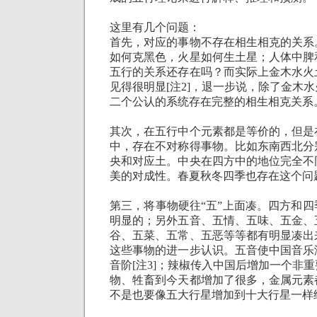
这里有几个问题：
首先，对应的事物不存在相生相克的关系
如何克黑色，火星如何生土星；人体中脾
五行的关系还存在吗？而实际上金木水火
见得很明显
[
注
2]
，退一步说，除了金木水
二个公认的系统存在完整的相生相克关系
其次，在五行中个元素都是等价的，但是
中，存在不对称得事物。比如东南西北分
央和对应土。中央在四方中的地位完全不
美的对成性。春夏秋冬四季也存在这个问
第三，将事物硬往“五”上面凑。四方和
明显的；另外五音、五情、五味、五金、
谷、五菜、五常、五恶等等都有明显凑出
这些事物的进一步认识。五音使中国音乐
音阶
[
注
3]
；辣椒传入中国后增加一个非重
物、牲畜到今天都增加了很多，金属元素
不是也要像五大行星增加到十大行星一样