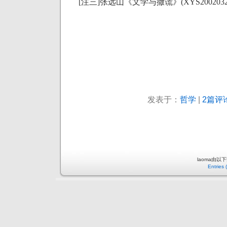
[
注三
]
张远山
《
文学与撒谎
》
(XYS2002032
发表于：
哲学
|
2篇评论
laoma由以
Entries