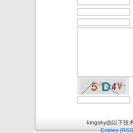
kingsky由以下
Entries (RSS