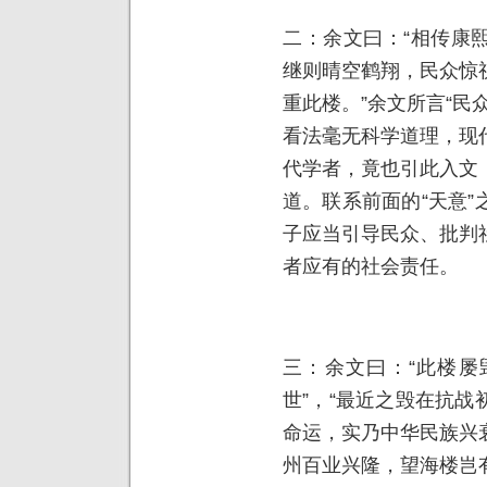
二：余文曰：“相传康
继则晴空鹤翔，民众惊
重此楼。”余文所言“民
看法毫无科学道理，现
代学者，竟也引此入文
道。联系前面的“天意
子应当引导民众、批判
者应有的社会责任。
三：余文曰：“此楼屡
世”，“最近之毁在抗
命运，实乃中华民族兴
州百业兴隆，望海楼岂