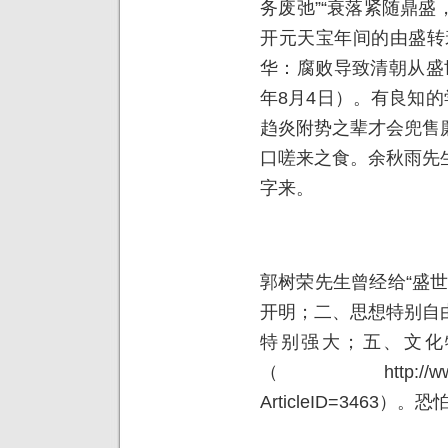
务废弛”“衰落紧随鼎
开元天宝年间的由盛转
华：腐败导致清朝从盛
年
8
月
4
日）。有良知的
趋炎附势之辈才会兜售
口嗟来之食。余秋雨先
字来。
郭树荣先生曾经给“盛
开明；二、思想特别自
特别强大；五、文化
（
http://w
ArticleID=3463
）。恐