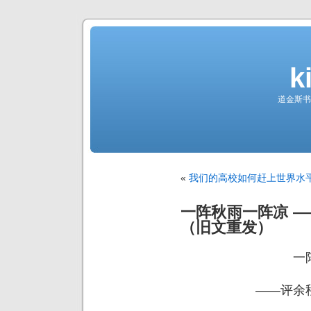
k
道金斯书
«
我们的高校如何赶上世界水
一阵秋雨一阵凉 
（旧文重发）
一
——评余