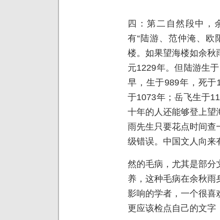
四：第二自然段中，
有“陆游、范仲淹、欧
楼。如果望海楼如余秋
元
1229
年。但陆游生于
早，生于
989
年，死于
于
1073
年；岳飞生于
1
十年的人还能够登上望
雨先生只要花点时间查
级错误。中国文人向来
然的毛病，尤其是部分
养，这种毛病在余秋雨
影响的学者，一个很喜
更应该检点自己的文字