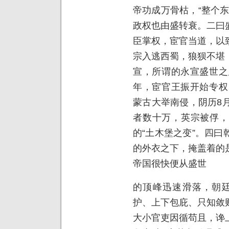
帝功成万骨枯，“整个
政权也由盛转衰。二曰
臣掌权，宦官当道，以
宗入逃西蜀，狼狈不堪
宣，所谓的永宣盛世之
年，宦官王振开始专权
蒙古大举南侵，阴历
8
者数十万，英宗被俘，
的“土木堡之变”。四
的外衣之下，掩盖着的
帝国很快便从盛世
的顶峰迅速滑落，朝廷
护、上下包庇、只知敛
大小官吏因循苟且，谗