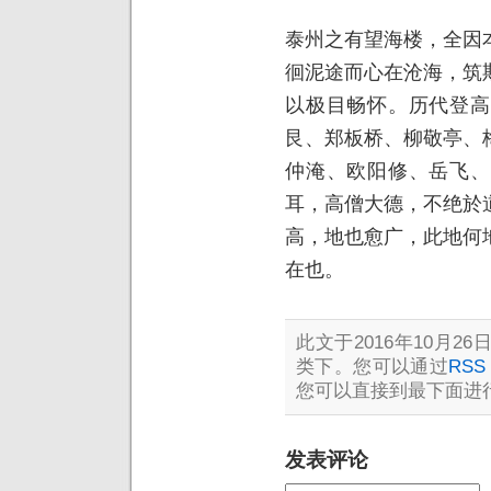
泰州之有望海楼，全因
徊泥途而心在沧海，筑
以极目畅怀。历代登高
艮、郑板桥、柳敬亭、
仲淹、欧阳修、岳飞、
耳，高僧大德，不绝於
高，地也愈广，此地何
在也。
此文于2016年10月26日
类下。您可以通过
RSS 
您可以直接到最下面进行
发表评论