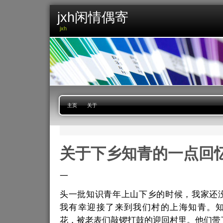
jxh闲情偶寄
jxh
主页
关于
关于下乡知青的一点回
一
头一批知识青年上山下乡的时候，我家还
我有幸迎接了来到我们村的上海知青。
花，被老表们敲锣打鼓的迎回村里。他们带