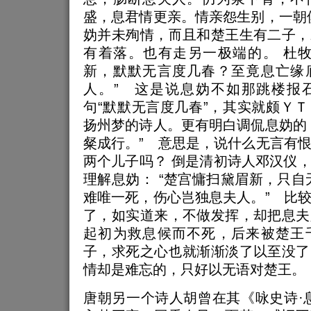
盛，息君情更亲。情亲怨生别，一朝
妫并未殉情，而且和楚王生有二子，
有着落。也有走另一极端的。 杜牧
新，默默无言度几春？至竟息亡缘
人。” 这是说息妫不如那跳楼报
句“默默无言度几春”，其实就颇Ｙ
扬州梦的诗人。更有明白调侃息妫的
粲成行。” 意思是，说什么无言有
两个儿子吗？ 倒是清初诗人邓汉仪
理解息妫： “楚宫慵扫黛眉新，只自
难唯一死，伤心岂独息夫人。” 比
了，如实道来，不做发挥，却把息夫
起初为救息候而不死，后来被楚王
子，求死之心也就渐渐淡了以至没了
情却是难忘的，只好以无语对楚王。
唐朝另一个诗人胡曾在其《咏史诗·