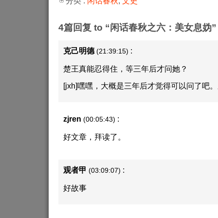
分类 :
闲话春秋
,
文史
4篇回复 to “闲话春秋之六：美女息妫”
克己明德
:
(21:39:15)
楚王真能忍得住，等三年后才问她？
[jxh]嘿嘿，大概是三年后才觉得可以问了吧。
zjren
:
(00:05:43)
好文章，拜读了。
观者甲
:
(03:09:07)
好故事