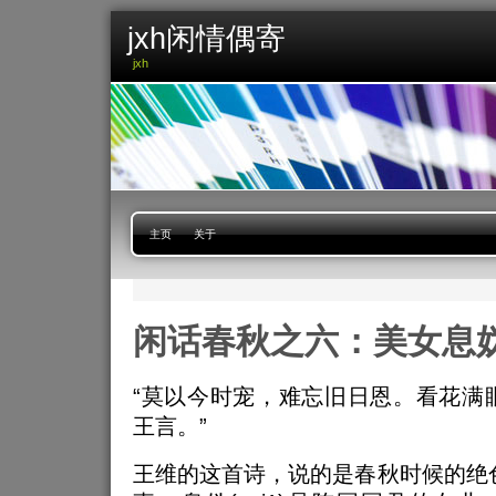
jxh闲情偶寄
jxh
主页
关于
闲话春秋之六：美女息
“莫以今时宠，难忘旧日恩。看花满
王言。”
王维的这首诗，说的是春秋时候的绝