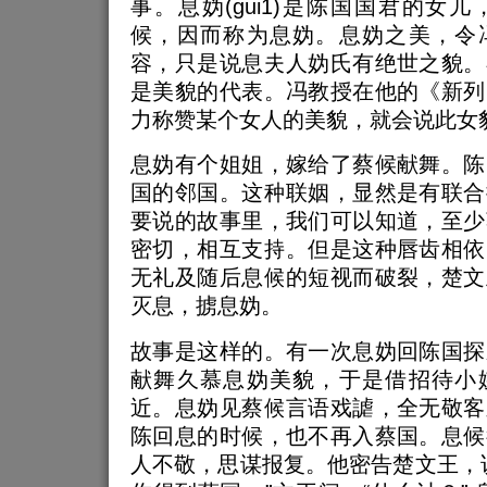
事。息妫(gui1)是陈国国君的女
候，因而称为息妫。息妫之美，令
容，只是说息夫人妫氏有绝世之貌。
是美貌的代表。冯教授在他的《新列
力称赞某个女人的美貌，就会说此女
息妫有个姐姐，嫁给了蔡候献舞。陈
国的邻国。这种联姻，显然是有联合
要说的故事里，我们可以知道，至少
密切，相互支持。但是这种唇齿相依
无礼及随后息候的短视而破裂，楚文
灭息，掳息妫。
故事是这样的。有一次息妫回陈国探
献舞久慕息妫美貌，于是借招待小
近。息妫见蔡候言语戏謔，全无敬客
陈回息的时候，也不再入蔡国。息候
人不敬，思谋报复。他密告楚文王，