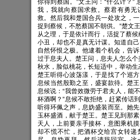
你得到蔡国。”文王问：“什么计？” 
我，我就向蔡国求救。蔡君有勇无
救。然后我和楚国合兵一处攻之，一
捉到蔡候，不愁蔡国不朝供。”楚文
从之理，于是依计而行，活捉了蔡候
小丑，却也不是真无计谋。知道自己
自然怀恨之极。他逮着个机会，告诉
过于息夫人。楚王问，息夫人怎么个
秋水，脸似桃花，长短适中，举动生
楚王听得心波荡漾，于是找了个巡方
息候当然殷勤之至，盛宴款待。楚王
息候说：“我曾效微劳于君夫人，能
杯酒啊？”息候不敢拒绝，赶紧传话
听得环佩之声，息妫盛装而至。她先
玉杯盛酒，献于楚王。楚王见到那素
天人，上前要亲手接杯，意图乘机摸
却不慌不忙，把酒杯交给宫女转递
尽，息妫再拜，然后请辞回宫。这