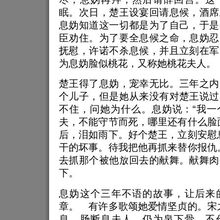
眠。次日，楚王设宴回请息候，酒席
息妫知道这一切都是为了自己，于是
臣劝住。为了要全息候之命，息妫忍
抚慰，许诺不杀息候，并且立刻在军
为息妫脸似桃花，又称她桃花夫人。
楚王得了息妫，宠幸无比。三年之内
个儿子，但是她从来没有对楚王说过
不住，问她为什么。息妫说：“我一
夫，不能守节而死，哪里还有什么脸
后，泪如雨下。好个楚王，立刻安慰
干的坏事。待我把他再抓来替你报仇
去抓那个被他放回去的献舞。献舞肉
下。
息妫这个三年不语的故事，让后来
章。 有许多歌颂她爱情坚贞的。宋
息，肠断息夫人。仍为泉下骨，不