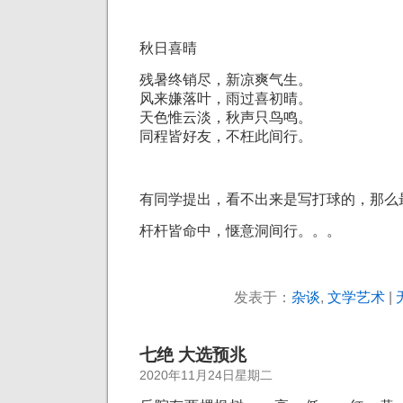
秋日喜晴
残暑终销尽，新凉爽气生。
风来嫌落叶，雨过喜初晴。
天色惟云淡，秋声只鸟鸣。
同程皆好友，不枉此间行。
有同学提出，看不出来是写打球的，那么
杆杆皆命中，惬意洞间行。。。
发表于：
杂谈
,
文学艺术
|
七绝 大选预兆
2020年11月24日星期二