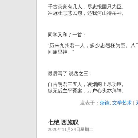
千古英豪有几人，
尽忠报国只为臣。
冲冠壮志悲民怨，
还我河山待岳神。
同学又和了一首：
“历来九州君一人，多少忠烈枉为臣。八
间庙里神。”
最后写了 说岳之三：
自古明君三五人，
凌烟阁上尽功臣。
纵无后主平冤案，
万户心头亦拜神。
发表于：
杂谈
,
文学艺术
|
七绝 西施叹
2020年11月24日星期二