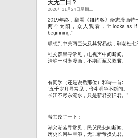
天无二日？
2020年11月24日星期二
2019年终，翻看《纽约客》杂志漫画
两个太阳，众人观看，“It looks as if our 
beginning.”
联想到中美两巨头及其贸易战，剥老杜七
社交群里寻常见，
电视声中间断闻。
清静一时翻漫画，
不期而至又双君。
有同学（还是说岳那位）和诗一首:
“五千岁月寻常见，
暗斗明争不断闻。
长江不尽东流水，
只是新君变旧君。”
帮其改了一下：
潮兴潮落寻常见，
民哭民悲间断闻。
历史长河生巨浪，
无非新帝换先君。