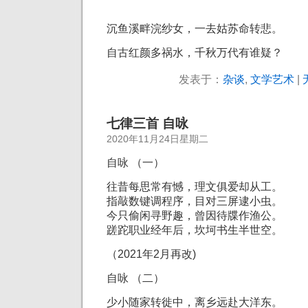
沉鱼溪畔浣纱女，一去姑苏命转悲。
自古红颜多祸水，千秋万代有谁疑？
发表于：
杂谈
,
文学艺术
|
七律三首 自咏
2020年11月24日星期二
自咏 （一）
往昔每思常有憾，
理文俱爱却从工。
指敲数键调程序，
目对三屏逮小虫。
今只偷闲寻野趣，
曾因待牒作渔公。
蹉跎职业经年后，
坎坷书生半世空。
（2021年2月再改)
自咏 （二）
少小随家转徙中，
离乡远赴大洋东。