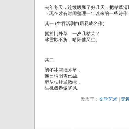
去年冬天，连续暖和了好几天，把枯草清
（现在才有时间整理一年以来的一些诗作
其一 (生吞活剥白居易成名作）
摇摇门外草，一岁几枯荣？
冰雪欺不折，晴阳催又生。
其二
初冬冰雪摧茅草，
连日晴阳雪已融。
剪尽枯秆呈嫩绿，
生机盎盎傲寒风。
发表于：
文学艺术
|
无评