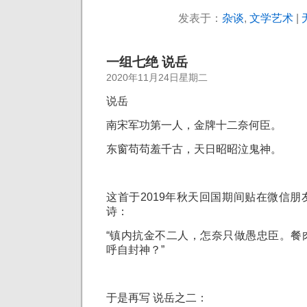
发表于：
杂谈
,
文学艺术
|
一组七绝 说岳
2020年11月24日星期二
说岳
南宋军功第一人，金牌十二奈何臣。
东窗苟苟羞千古，
天日昭昭泣鬼神。
这首于2019年秋天回国期间贴在微信
诗：
“镇内抗金不二人，怎奈只做愚忠臣。餐
呼自封神？”
于是再写 说岳之二：