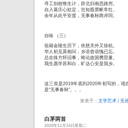
寻工别校惟生计，
辞北归南恐路穷。
自入葛庄心欲定，
岂知股票帐常红。
余年从此平安度，
无事春秋两岸同。
自咏 （三）
祖籍金陵生历下，
依慈关外又徐杭。
华人初见莫相问，
乡语曾谙愧已忘。
总在殊方怀旧事，
唯论故国费思量。
我生愿学苏和白，
旷达心安是我乡。
这三首是2019年底到2020年初写的，现
是“无事春秋”。。。
发表于：
文学艺术
|
无评
白茅两首
2020年11月24日星期二