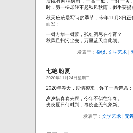
后院有两棵枫树，一高一低，一红一黄
时，
另一棵却经不起秋风秋雨，似乎要提
秋天应该是写诗的季节，今年11月3日
而发：
一树方华一树萧，残红凋尽在今宵？
秋风且扫污尘去，万里蓝天自此朝。
发表于：
杂谈
,
文学艺术
|
七绝 盼夏
2020年11月24日星期二
2020年春天，疫情袭来，许了一首诗愿：
岁岁惜春春去疾，今年不似往年春。
炎炎夏日何时到，毒疫全无气象新。
发表于：
文学艺术
|
无评