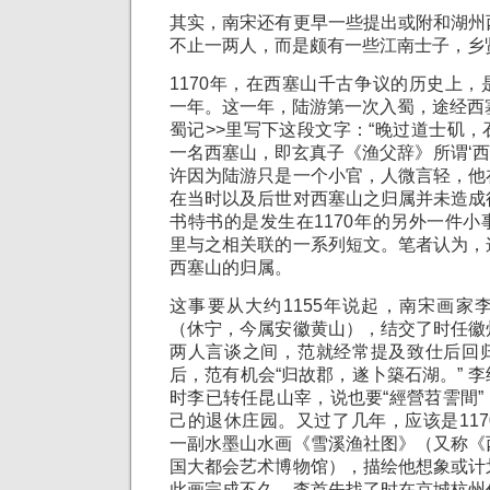
其实，南宋还有更早一些提出或附和湖州
不止一两人，而是颇有一些江南士子，乡
1170年，在西塞山千古争议的历史上
一年。这一年，陆游第一次入蜀，途经西
蜀记>>里写下这段文字：“晚过道士矶
一名西塞山，即玄真子《渔父辞》所谓‘西塞
许因为陆游只是一个小官，人微言轻，他
在当时以及后世对西塞山之归属并未造成
书特书的是发生在1170年的另外一件
里与之相关联的一系列短文。笔者认为，
西塞山的归属。
这事要从大约1155年说起，南宋画家
（休宁，今属安徽黄山），结交了时任徽
两人言谈之间，范就经常提及致仕后回
后，范有机会“归故郡，遂卜築石湖。” 
时李已转任昆山宰，说也要“經營苕霅間
己的退休庄园。又过了几年，应该是11
一副水墨山水画《雪溪渔社图》（又称《
国大都会艺术博物馆），描绘他想象或计
此画完成不久，李首先找了时在京城杭州