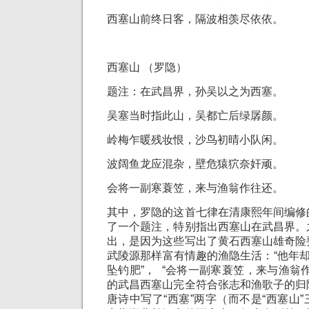
西塞山前终日客，隔波相羡尽依依。
西塞山 （罗隐）
题注：在武昌界，孙吴以之为西塞。
吴塞当时指此山，吴都亡后绿孱颜。
岭梅乍暖残妆恨，沙鸟初晴小队闲。
波阔鱼龙应混杂，壁危猿狖奈奸顽。
会将一副寒蓑笠，来与渔翁作往还。
其中，罗隐的这首七律在清康熙年间编修
了一个题注，特别指出西塞山在武昌界。
出，是因为这些写出了黄石西塞山雄奇险
武陵源那样富有情趣的渔隐生活：“他年却
坠钓肥”， “会将一副寒蓑笠，来与渔翁
的武昌西塞山完全符合张志和渔歌子的归
唐诗中写了“西塞”两字（而不是“西塞山