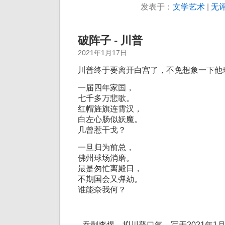
发表于：
文学艺术
|
无评
破阵子 - 川普
2021年1月17日
川普终于要离开白宫了，不免想象一下他
一届四年家国，
七千多万悲歌。
红帽旌旗连霄汉，
白左心肠似妖魔。
几曾惹干戈？
一旦归为前总，
佛州球场消磨。
最是匆忙离殿日，
不期国会又弹劾。
谁能奈我何？
–吞剥李煜，拟川普口气，写于2021年1月