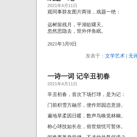
2021年4月11日
观同事群友图片两张，戏题一绝：
远树留残月，平湖欲曙天。
忽然思隐去，世外伴鱼眠。
2021年3月9日
发表于：
文学艺术
|
无评
一诗一词 记辛丑初春
2021年4月11日
辛丑初春，首次下场打球，是为记：
门前积雪方融尽，便作郊园恣意游。
遍地草柔因日暖，数声鸟唤觉林幽。
称心球技如长在，俗世烦忧可暂休。