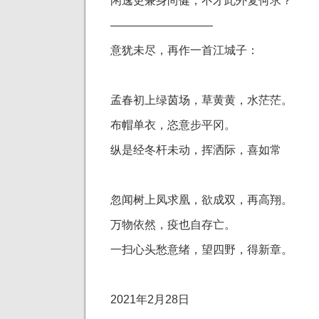
闲逸更兼身尚健，不才此外复何求？
—————————
意犹未尽，再作一首江城子：
孟春初上绿茵场，草黄黄，水茫茫。
布帽单衣，恣意步平冈。
纵是经冬杆未动，挥洒际，喜如常
忽闻树上凤求凰，欲成双，再高翔。
万物依然，疫也自存亡。
一扫心头愁意绪，望四野，得新章。
2021年2月28日