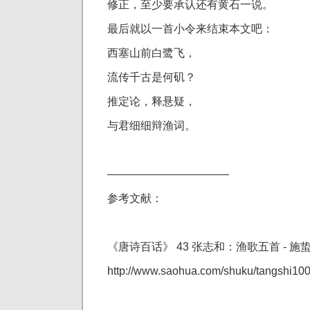
修正，至少要承认还有黄石一说。
最后就以一首小令来结束本文吧：
西塞山前白鹭飞，
流传千古是何矶？
推定论，释悬疑，
与君细细辩渔词。
———————————
参考文献：
《唐诗百话》 43 张志和：渔歌五首 - 施
http://www.saohua.com/shuku/tangshi100