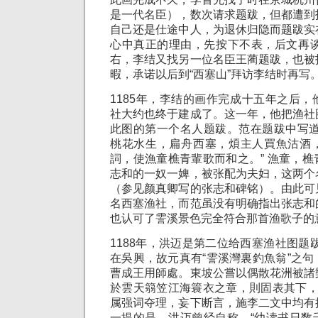
是一代名臣），数次请求题跋，但都遭到
自己还是仕途中人，为退休归隐而题跋实
心中真正的理由，先按下不表，后文再谈
右，李结又找另一位名臣王蔺题跋，也被
暇，承诺以后到“西塞山”拜访李结时再写
1185年，李结的画作完成十五年之后
社大约也终于建成了。这一年，他把渔社
此图的第一个名人题跋。范在题跋中写道
桃花水生，扁舟西塞，煩主人買魚沽酒
詞，使漁童樵青輩歌而和之。” 漁童，
志和的一奴一婢，被张配为夫妇，这两个
（参见颜真卿写的张志和碑铭）。由此可
名西塞渔社，而范虽没有明确指出张志和
也认可了霅溪景色完全符合那首渔歌子的
1188年，洪迈是第二位给西塞渔社图题
在吳興，故元真有“霅溪灣裏釣魚翁”之
曹成王用師處。東坡公嘗以偶散花洲被諸
於雲天篛笠江海簑衣之章，則固表其下，
属强词夺理，妄下断言，施李二文中均有
一提的是，洪迈曾经自称，“幼读书日数