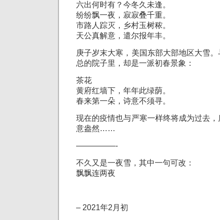
六出何时有？今冬久未逢。
纷纷飘一夜，寂寂叠千重。
市路人踪灭，乡村玉树秾。
天公真解意，遣尔报年丰。
庚子岁末大寒，美国东部大部地区大雪。
总的院子里，却是一派初春景象：
茶花
黄府红墙下，年年此绿荫。
春来第一朵，诗意不须寻。
现在的疫情也与严寒一样终将成为过去，
意盎然……
—————-
不久又是一夜雪，其中一句可改：
飘飘连两夜
– 2021年2月初