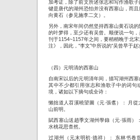
加考证，除了前文所述张志和写作渔歌子
键是唐代的湖州恐怕并没有西塞山，而且
向黄石（参见施李二文）。
另外，南宋年间仍然坚持西塞山黄石说的
的叶梦得，至少还有吴曾。顺便说一句，
刊于1154~1157年之间，要稍稍晚于
注》，因此，“李文”中所说的“吴曾早于赵
（四）元明清的西塞山
自南宋以后的元明清年间，描写湖州西塞
其中不少都引用张志和渔歌子中的词句
境，诸如以下摘句或全诗：
懶拙道人苕溪曉望圖（元·張翥）： 月
山前明。
賦西塞山送趙季文湖州學錄（元·張雨）
水桃花思杳然。
过湖州（元末明初·德祥）： 东林书卷