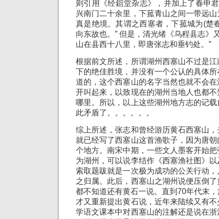
则引用《经鉏堂杂志》，并加上了春申君
兴南门二十余里，下菰青山之间一带远山
真是绝境。其谓之西塞者，下菰城为(楚
向东故也。” 但是，清光绪《乌程县志》又
山在县西十八里，即唐张志和垂钓处。”
根据前文所述，所谓湖州西塞山不过是江
下的绝佳胜境，并没有一个公认的具体所
道的，这个西塞山的名字当然也就不会在
开叫起来，以致现在的湖州当地人也都不
哪里。所以，以上这些湖州地方志的记载
此矛盾了。。。。。。
综上所述，张志和曾经游历黄石西塞山，
就已经写了西塞山这首渔歌子，因为唐朝
个地方。南宋中期，一些文人墨客开始把
为湖州，可以说李结作《西塞渔社图》以
索取题跋就是一次极为成功的公关行动，
之归属。此后，西塞山之湖州说便压倒了
都不知道还有黄石一说。直到70年代末
才又重新提出黄石说，近年来陆续又有不
学语文课本中对西塞山的注解还是说在浙