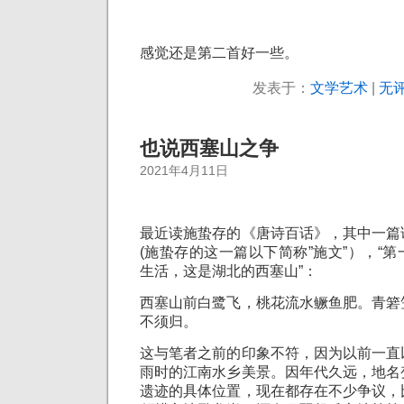
感觉还是第二首好一些。
发表于：
文学艺术
|
无评
也说西塞山之争
2021年4月11日
最近读施蛰存的《唐诗百话》，其中一篇
(施蛰存的这一篇以下简称”施文”），“
生活，这是湖北的西塞山”：
西塞山前白鹭飞，桃花流水鳜鱼肥。青箬
不须归。
这与笔者之前的印象不符，因为以前一直
雨时的江南水乡美景。因年代久远，地名
遗迹的具体位置，现在都存在不少争议，