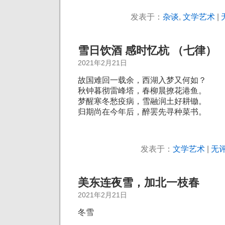
发表于：
杂谈
,
文学艺术
|
雪日饮酒 感时忆杭 （七律）
2021年2月21日
故国难回一载余，
西湖入梦又何如？
秋钟暮彻雷峰塔，
春柳晨撩花港鱼。
梦醒寒冬愁疫病，
雪融润土好耕锄。
归期尚在今年后，
醉罢先寻种菜书。
发表于：
文学艺术
|
无评
美东连夜雪，加北一枝春
2021年2月21日
冬雪