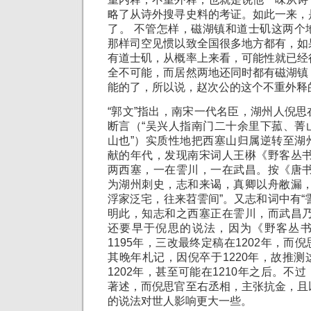
略了从诗外搜寻史料的考证。如此一来，
了。 不管怎样，磁湖镇和道士矶这两个
那样司空见惯以致全国很多地方都有，如
有道士矶，从概率上来看，可能性就已经
全不可能，而居然两地还同时都有磁湖镇
能的了，所以说，赵次公的这个不重外释
“郭文”指出，南宋一代名臣，湖州人倪
断言（“吴兴人指南门二十余里下菰、菁
山也”）实质性地把西塞山归属逆转至湖
献的年代，发现南宋词人王楙《野客丛书
两西塞，一在霅川，一在武昌。按《唐书
为湖州刺史，志和来谒，真卿以舟敝漏，
浮家泛宅，往来苕霅间”。又志和词中有“
明此，知志和之西塞正在霅川，而武昌乃
还要早于倪思的说法，因为《野客丛
1195年，三改最终定稿在1202年，而
其晚年札记，因倪卒于1220年，故推
1202年，甚至可能在1210年之后。不
著述，而倪思官至右丞相，主张抗金，且
的说法对世人影响更大一些。