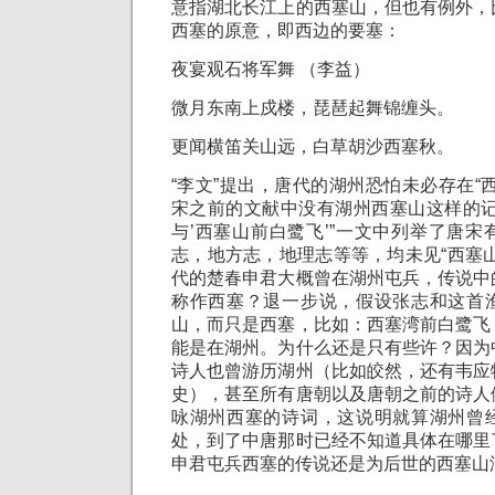
意指湖北长江上的西塞山，但也有例外，
西塞的原意，即西边的要塞：
夜宴观石将军舞 （李益）
微月东南上戍楼，琵琶起舞锦缠头。
更闻横笛关山远，白草胡沙西塞秋。
“李文”提出，唐代的湖州恐怕未必存在“
宋之前的文献中没有湖州西塞山这样的记
与’西塞山前白鹭飞’”一文中列举了唐
志，地方志，地理志等等，均未见“西塞
代的楚春申君大概曾在湖州屯兵，传说中
称作西塞？退一步说，假设张志和这首
山，而只是西塞，比如：西塞湾前白鹭飞
能是在湖州。为什么还是只有些许？因为
诗人也曾游历湖州（比如皎然，还有韦应
史），甚至所有唐朝以及唐朝之前的诗人
咏湖州西塞的诗词，这说明就算湖州曾
处，到了中唐那时已经不知道具体在哪里
申君屯兵西塞的传说还是为后世的西塞山