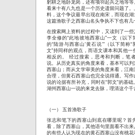
躬耕之地卧龙岗，还有项羽起兵之地等等
看来十有八九也是一个历史遗留问题了。
料，这个争议最早出现在南宋，而现在湖
这篇渔歌子之西塞山名头争执不下也有几
在搜索网上资料的过程中，又读到了一些
李全修的“此地彼地西塞山”一文（以下
的“陆游与西塞山’黄石说’”（以下简称“
文”持同样的观点，而语文课本和其他一
相反的。 经过搜索，思考和判断，笔
说。从历史真实的角度来看，基本可以判
西塞山；而从文学审美的角度来看，江南
合理，但黄石西塞山也完全说得通。写作
说的论据有所补充，同时在“郭文”的基
湖州西塞山一说的来龙去脉，理清这个千
（一） 五首渔歌子
张志和笔下的西塞山到底在哪里呢？首
看，除了西塞山，其他语句里面看不出来
的有些人认为现在的黄石西塞山没有桃花