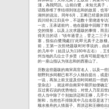
淺，為我問訊。山前白鷺，未知元真子，
话既恭维了李结得到张志和的故居，也等
湖州的说法。同年6月，王蔺已经退休回
四川经长江归吴中，不远数十里绕道专访
一次，王承诺前约，他在题跋中回顾了李
交的情形，以及上次求题跋的事情，而且
得关注的话：“頃年過霅上，霅之二三子
塞，指似白鷺飛處曰’此即元真子之故棲。
前，王第一次拒绝题跋时对李说的，由此
的几年中（姑且认为1180年左右），
州当地的几位士子乡贤（也有可能是地方
的一座山指认为张志和的西塞山了。
历数这些题跋的南宋高官名人，以及一些
朝野到乡间都已有不少人独自提出，或是
一说，再加上前文提及但时间稍后一些的
堂杂志》，就这样自南宋中期开始便确立
压过黄石说的优势地位，对世人乃至后世
些人当中除了个别如洪迈和王楙，几乎个
附和，当然也不排除其中几位名臣是送了
顺水推舟的人情面子。而洪迈和王楙给出