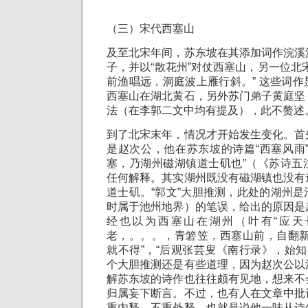
（三）宋代西塞山
及至北宋年间，苏东坡在其添加词作浣溪
子，并以“散花州”对仗西塞山，另一位北
前渔唱远，洞庭波上雁行斜。” 这些词
西塞山在湖北黄石，另外苏门弟子黄庭坚
法（在李郭二文中均有提及），此不赘述
到了北宋末年，情况才开始发生变化。首
是赵次公，他在苏东坡的诗篇“西塞风雨
塞，乃湖州磁湖镇道士矶也”（《苏诗五
任何解释。其实湖州既没有磁湖镇也没有
道士矶。“郭文”大胆推测，此处的湖州
时属于池州地界）的笔误，给出的原因是
经也以为西塞山在湖州（叶有“应天
老，。。。，青箬笠，西塞山前，自翻新
就不得”，“后观张芸叟《南行录》，始知
个大胆推测还是有些道理，因为赵次公以
解苏东坡的诗作也往往颇有见地，想来不
归属妄下断言。不过，也有人在文章中批
重内释，不重外释，也就是说他一味从诗