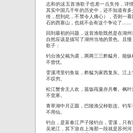
志和的这五首渔歌子也差一点失传，详情参
其实中国几千年的历史中，还不知道有多
传，想到此，不禁令人痛心），否则一看
石的西塞山，也就不会有这个争论了……
回到最初的问题，这首渔歌既然是在湖州
自然应该是描写了湖州当地的景色。且慢
歌子：
钓台渔父褐为裘，两两三三舴艋舟。能纵
不曾忧。
霅溪湾里钓鱼翁，舴艋为家西复东。江上
不叹穷。
松江蟹舍主人欢，菰饭莼羹亦共餐。枫叶
不觉寒。
青草湖中月正圆，巴陵渔父棹歌连。钓车
不用仙。
钓台，是富春江严子陵钓台，霅溪，只有
吴淞江，其下游在上海那一段就是苏州河