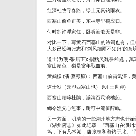
红深杜牧寻春路，绿上元真钓雨衣。
西塞山前鱼正美，东林寺里鹤应归。
何时卻许浮家住，卧听渔歌无是非。
对比一下，写黄石西塞山的诗词也有，但
大多已经与张志和“斜风细雨不须归”的意
道士洑(明·張居正): 指點吳魏爭雄處，
塞山頭色，猶是當年戰血痕。
黄鶴樓 (淸·蔡顯原)： 西塞山前霜氣深
道士洑（云即西塞山也） (明·王世貞)
西塞山頭啼杜鵑，湔濤百尺瀉樓船。
總令漁父心無事，耐可中流倚醉眠。
另一方面，明清的一些湖州地方志也开始
《湖州府志》如此记载： “西塞山在湖
坞，下有凡常湖，唐张志和游钓于此。”