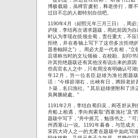
博极载籍，虽稗官虞初，释老傍行，靡不
过目不忘的人都特别自信吧。
1190年4月（紹熙元年三月三日），周
庐陵，李结再次请求题跋，周此前因为自
时认为李现在统领全蜀，责任重大，不应
拒绝，并在卷轴上写下了这些多次拒绝的
題巻軸歸之”）。周必大是一代名相，“立
且堪称当时的文坛领袖，在校勘、刻印书
许其拒绝题跋还有其他没有说出来的原因
些高官名人之中，只有周没有明确认可湖
年12月，另一位名臣赵雄为渔社图题
话：“今移節湖右，出峽有日，將歸老於
卜築，名曰漁社。” 其后赵雄便附和了洪
吳興勝絕處。”
1191年2月，李结自蜀归吴，阎苍舒从
舟船上相遇，李向阎索取“西塞漁社”及“
题跋中写下，“舟中摇兀，勉强书之。” 
州西塞山一说。1191年暮春，与范成
宋四大诗人之一的尤袤在题跋中如此写道
歸休林壑，又得元真子之故居，其樂何可