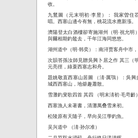
收。
九鶿圖（元末明初·李昱）： 我家曽住
唱。西塞山邊今有無，桃花流水應新漲。
濟陽登太白酒樓卻寄施湖州（明·祝允明
與爾相期釣鼇去，千年江海同悠悠。
湖州道中（明·韩奕）：南浔贾客舟中市
次韻答孫汝師見贈吳興卜居之作 其三（
元亮徑，綠蓑西塞志和舟。
題姚敬直西塞山居圖 （淸·厲鶚）：吳
城西西塞山，地僻趣蕭散。
雪灘釣叟歌四首 其四 （明末淸初·毛竒齡
西塞漁人未著書，清灘萬叠雪来初。
松陵原有天隨子，早向吴江學釣魚。
吴兴道中 （淸·孙尔准）
二月苕谿水浸矶，舟行终日漾清晖。