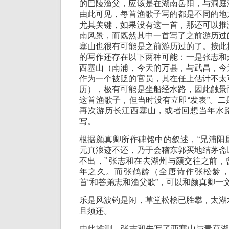
的巴陵渔父，应该是在湖南岳阳，与洞庭
由此可见，每首渔歌子写的都是不同的地
尤其关键，如果没有这一首，那还可以推
南风景，而既然其中一首写了之前游历过
塞山也很有可能是之前游历过的了。按此
的写作还存在以下两种可能：一是张志和
西塞山（南浦，今天的万县，与武昌，今
作为一个被贬的官员，其在任上估计不太
历），极有可能是坐船经水路，因此触景
这首渔歌子，但当时没有立即“发表”。
再次游历长江西塞山，或者回想当年水
写。
根据颜真卿所作碑铭中的叙述，“兄浦阳
元真浪迹不还，乃于会稽东郭买地结茅斋
不出，” 张志和在去湖州与颜交往之前
年之久。而张鹤龄（全唐诗作张松龄
首“和答弟志和渔父歌”，可以和颜真卿一
乐是风波钓是闲，草堂松桧已胜攀，太湖
且须还。
由此推测，张志和先写了西塞山与青草湖