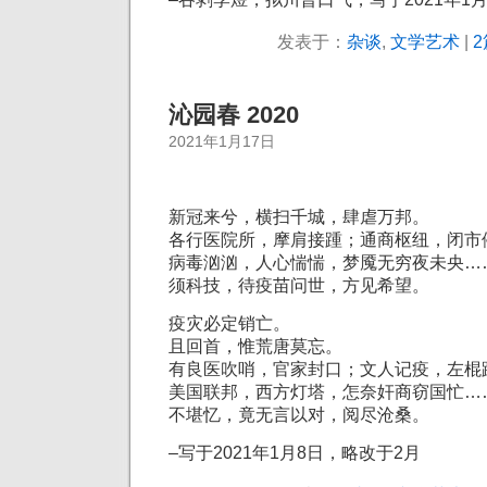
发表于：
杂谈
,
文学艺术
|
2
沁园春 2020
2021年1月17日
新冠来兮，横扫千城，肆虐万邦。
各行医院所，摩肩接踵；通商枢纽，闭市
病毒汹汹，人心惴惴，梦魇无穷夜未央…
须科技，待疫苗问世，方见希望。
疫灾必定销亡。
且回首，惟荒唐莫忘。
有良医吹哨，官家封口；文人记疫，左棍
美国联邦，西方灯塔，怎奈奸商窃国忙…
不堪忆，竟无言以对，阅尽沧桑。
–写于2021年1月8日，略改于2月