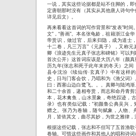
一说，其实这些论据都是站不住脚的，即
定唐朝那时没有（其实从其他唐人诗句中
详见后文）。
再来看看这首词的写作背景和“发表”时间
文”，“善画”。本名张龟龄，祖籍浙江金
帝赏识，做过官，后来归隐，成为道士，
十二卷，凡三万言”《元真子》，又称元
卿《浪迹先生元真子张志和碑铭》可以判
首次公开）这首词应该是大历八年（颜真
历九年(张志和死于此年末的冬天）之间
县令沈汾《续仙传·玄真子》中有这样的
史，日与门客会饮，乃唱和为《渔父词》
曰：西塞山边白鹭飞。。。真卿与陆鸿渐
和二十余首，递相夸赏，而志和命丹青剪
本，花木禽鱼，山水景象，奇绝踪迹，古
录》也有类似记载：”初颜鲁公典吴兴，
赠之。张乃为卷轴，随句赋象，人物、
月，皆依其文，曲尽其妙，为世之雅律，
根据这些记载，张志和不但写了五首渔歌
卷轴。可惜这些画作和其他人的唱和诗词