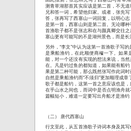
测青草湖那首其实应该是第二首，不无道
兄和答一词，希望他归家。或者，张先写
答，张再写了西塞山一词回复，以明心志
是第一首，西塞山则是第二首。无论哪种
首渔歌子都不是张志和在与颜真卿交往之
塞山更有可能写的不是湖州景色，而是长
另外，“李文”中认为这第一首渔歌子写
是乘船渔钓，在此顺便商榷一下。如果
能，对一个还没有实现的想法来说，当然
在。凡是钓过鱼的都知道，如果能有船钓
果是第二种可能，那么既然张写作此词时
自然是乘船渔钓而“不须归”更加顺理成章
歌子都是船钓，这第一首之意应该也是，
在乎山水之间也，而词中是否点明渔舟就
篇幅短小，难道一定要写出舟船才是渔钓
（二） 唐代西塞山
行文至此，从五首渔歌子诗词本身及其写