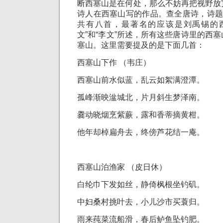
断西塞山是在何处，那么不妨再把视野放
诗人在西塞山写的作品。查全唐诗，诗题
共有八首，最著名的应该是刘禹锡的
文”和“李文”所述，所有这些唐诗里的西
塞山。这里需要提及的是下面几首：
西塞山下作 （韦庄）
西塞山前水似蓝，乱云如絮满澄潭。
孤峰渐映湓城北，片月斜生梦泽南。
爨动晓烟烹紫蕨，露和香蒂摘黄柑。
他年却棹扁舟去，终傍芦花结一庵。
西塞山泊渔家 （皮日休）
白纶巾下发如丝，静倚枫根坐钓矶。
中妇桑村挑叶去，小儿沙市买蓑归。
雨来莼菜流船滑，春后鲈鱼坠钓肥。