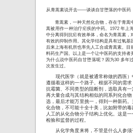
从
青蒿素说开去——谈谈自甘堕落的中医药
青蒿素，一种天然化合物，存在于青蒿中
蒿被用作一种治疗疟疾的中药。1972 年
中分离得到抗疟有效单体，命名为青蒿素，
有效的抑制作用。其化学结构是具有过氧基
后来上海有机所也率先人工合成青蒿素。目
料药生产国。以上是一个让中医药的支持者
为什么说中医药自甘堕落呢？因为30 多年
次发生过。
现代医学（就是被通常称做的西医）
遵循着这样的一个路子。根据不同的需求
抗霉菌、不同类型的阻断剂，选取具有一
再大量合成与其结构相似的同系列化合物
选，最后才能万里挑一，得到一种新药。
化合物，不可能十全十美，比如附带的毒
人工的从化合物分子结构上优化。这是一
检验和监督的过程。
从化学角度来将，不管是什么人参须