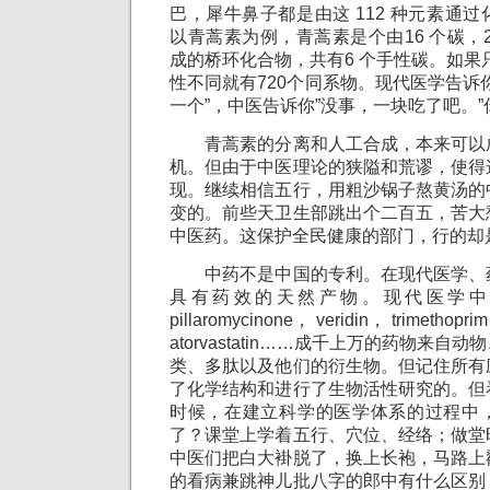
巴，犀牛鼻子都是由这 112 种元素通
以青蒿素为例，青蒿素是个由16 个碳，2
成的桥环化合物，共有6 个手性碳。如果
性不同就有720个同系物。现代医学告诉
一个”，中医告诉你”没事，一块吃了吧。
青蒿素的分离和人工合成，本来可以
机。但由于中医理论的狭隘和荒谬，使得
现。继续相信五行，用粗沙锅子熬黄汤的
变的。前些天卫生部跳出个二百五，苦大
中医药。这保护全民健康的部门，行的却
中药不是中国的专利。在现代医学、
具有药效的天然产物。现代医学中很多药
pillaromycinone， veridin， trimethoprim
atorvastatin……成千上万的药物来
类、多肽以及他们的衍生物。但记住所有
了化学结构和进行了生物活性研究的。但
时候，在建立科学的医学体系的过程中
了？课堂上学着五行、穴位、经络；做堂
中医们把白大褂脱了，换上长袍，马路上
的看病兼跳神儿批八字的郎中有什么区别