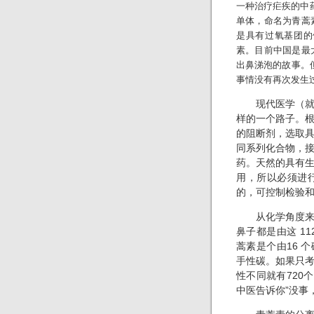
一种治疗疟疾的中药
单体，命名为青蒿
是具有过氧基团的
素。目前中国是最
出鼻涕泡的故事。
事情没有再次发生
现代医学（就是
样的一个路子。
的阻断剂，选取
同系列化合物，
药。天然的具有
用，所以必须进
的，可控制检验
从化学角度来将
鼻子都是由这 1
蒿素是个由16 
手性碳。如果只
性不同就有720
中医告诉你”没事