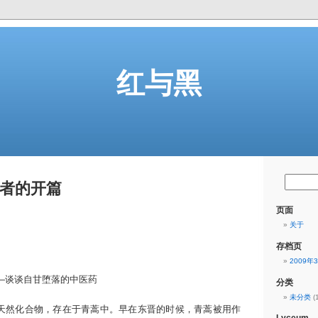
红与黑
者的开篇
页面
关于
存档页
2009年
—谈谈自甘堕落的中医药
分类
未分类
(1
然化合物，存在于青蒿中。早在东晋的时候，青蒿被用作