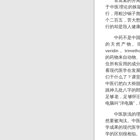
青蒿素的分离和
于中医理论的狭
行，用粗沙锅子
个二百五，苦大
行的却是毁人健
中药不是中国的
的天然产物。现代医学
veridin， trimet
的药物来自动物
住所有应用的成
看现代医学在发
们干什么了？课
中医们把白大褂
跳神儿批八字的
足够老，足够怀旧
电脑叫”洋电脑”
中医肤浅的理论
然要被淘汰。中
学成果的现代医
学的区别很相似