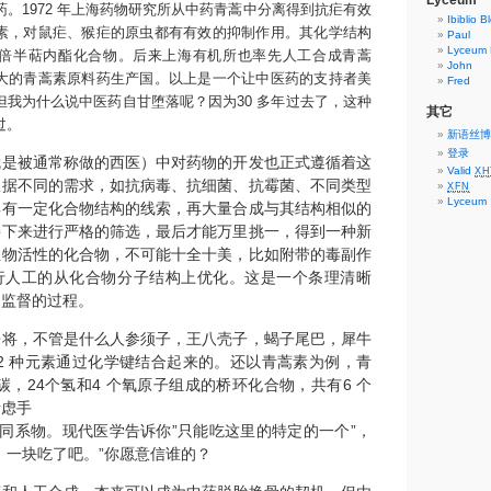
Lyceum
。1972 年上海药物研究所从中药青蒿中分离得到抗疟有效
Ibiblio B
素，对鼠疟、猴疟的原虫都有有效的抑制作用。其化学结构
Paul
Lyceum P
倍半萜内酯化合物。后来上海有机所也率先人工合成青蒿
John
大的青蒿素原料药生产国。以上是一个让中医药的支持者美
Fred
但我为什么说中医药自甘堕落呢？因为30 多年过去了，这种
其它
过。
新语丝博
登录
被通常称做的西医）中对药物的开发也正式遵循着这
Valid
XH
根据不同的需求，如抗病毒、抗细菌、抗霉菌、不同类型
XFN
Lyceum
具有一定化合物结构的线索，再大量合成与其结构相似的
接下来进行严格的筛选，最后才能万里挑一，得到一种新
生物活性的化合物，不可能十全十美，比如附带的毒副作
行人工的从化合物分子结构上优化。这是一个条理清晰
和监督的过程。
，不管是什么人参须子，王八壳子，蝎子尾巴，犀牛
12 种元素通过化学键结合起来的。还以青蒿素为例，青
个碳，24个氢和4 个氧原子组成的桥环化合物，共有6 个
考虑手
个同系物。现代医学告诉你”只能吃这里的特定的一个”，
，一块吃了吧。”你愿意信谁的？