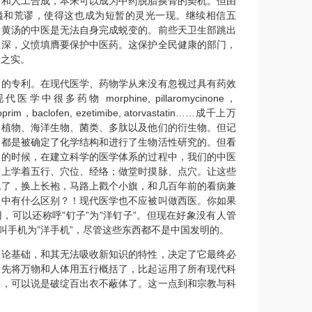
人工合成，本来可以成为中药脱胎换骨的契机。但由
隘和荒谬，使得这也成为短暂的灵光一现。继续相信五
熬黄汤的中医是无法自身完成蜕变的。前些天卫生部跳出
愁深，义愤填膺要保护中医药。这保护全民健康的部门，
康之实。
专利。在现代医学、药物学从来没有忽视过具有药效
中很多药物 morphine, pillaromycinone，
hoprim，baclofen, ezetimibe, atorvastatin……成千上万
、植物、海洋生物、菌类、多肽以及他们的衍生物。但记
分都是被确定了化学结构和进行了生物活性研究的。但看
展的时候，在建立科学的医学体系的过程中，我们的中医
堂上学着五行、穴位、经络；做堂时摸脉、点穴。让这些
脱了，换上长袍，马路上戳个小旗，和几百年前的看病兼
郎中有什么区别？！现代医学也不应被叫做西医。你如果
，可以还称呼”钉子”为”洋钉子”。但现在好象没有人管
，叫手机为”洋手机”，尽管这些东西都不是中国发明的。
基础，和其无法吸收新知识的特性，决定了它最终必
医先将万物和人体用五行概括了，比起运用了所有现代科
学，可以说是破绽百出衣不蔽体了。这一点到和宗教与科
。