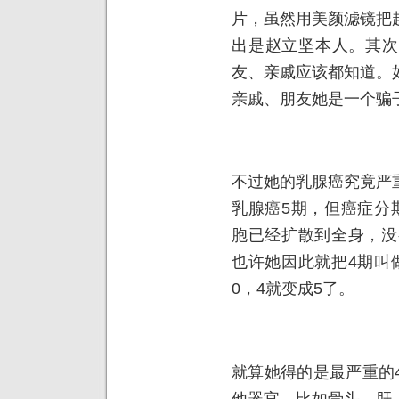
片，虽然用美颜滤镜把
出是赵立坚本人。其次
友、亲戚应该都知道。
亲戚、朋友她是一个骗
不过她的乳腺癌究竟严
乳腺癌5期，但癌症分
胞已经扩散到全身，没
也许她因此就把4期叫
0，4就变成5了。
就算她得的是最严重的
他器官，比如骨头、肝