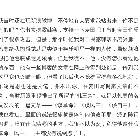
我当时还在玩新浪微博，不停地有人要求我站出来：你不是
打假吗？你出来揭露韩寒，支持一下麦田吧！当时麦田也受
到了很多攻击。但是，那个时候我对于揭露韩寒不感兴趣。
韩寒给我的感觉就是类似于娱乐明星一样的人物，虽然新浪
想把他包装成意见领袖，但是我瞧不上他，没有怎么看过他
的东西。他有一些博客的文章在网上传得到处都是，传到我
这里我也会瞄一眼，但看了以后也不觉得写得有多么地好，
不论是思想还是文笔，并不出彩。在麦田写揭露文章前不
久，当时新浪重磅推出了所谓的“韩三篇”，就是以韩寒的名
义发表的三篇文章——《谈革命》《谈民主》《谈自由》，
我也看过。里面的说法很多就是体制内偏改革那一派的陈词
滥调，没有什么精彩的地方，我很不以为然，觉得他谈什么
革命、民主、自由都没有说到点子上。