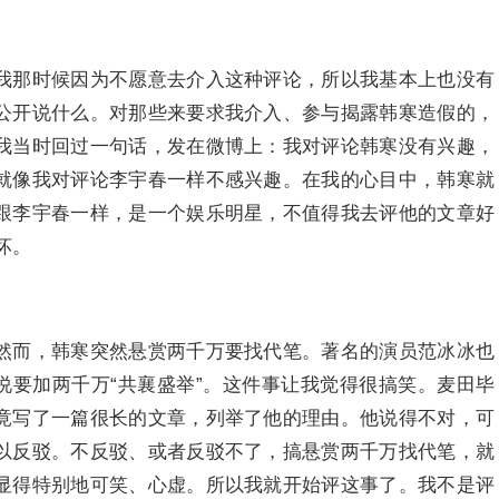
我那时候因为不愿意去介入这种评论，所以我基本上也没有
公开说什么。对那些来要求我介入、参与揭露韩寒造假的，
我当时回过一句话，发在微博上：我对评论韩寒没有兴趣，
就像我对评论李宇春一样不感兴趣。在我的心目中，韩寒就
跟李宇春一样，是一个娱乐明星，不值得我去评他的文章好
坏。
然而，韩寒突然悬赏两千万要找代笔。著名的演员范冰冰也
说要加两千万“共襄盛举”。这件事让我觉得很搞笑。麦田毕
竟写了一篇很长的文章，列举了他的理由。他说得不对，可
以反驳。不反驳、或者反驳不了，搞悬赏两千万找代笔，就
显得特别地可笑、心虚。所以我就开始评这事了。我不是评