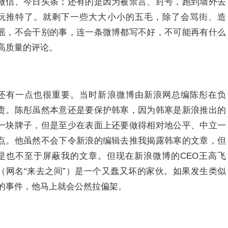
微信、今日头条；还有的是因为被禁言、封号，跑到墙外去
玩推特了。就剩下一些大大小小的五毛，除了会骂街、造
谣，不会干别的事，连一条微博都写不好，不可能再有什么
高质量的评论。
还有一点也很重要。当时新浪微博由新浪网总编陈彤在负
责。陈彤虽然本意还是要保护韩寒，因为韩寒是新浪推出的
一块牌子，但是至少在表面上还要做得相对地公平、中立一
点。他虽然不会下令新浪的编辑去推我揭露韩寒的文章，但
是也不至于屏蔽我的文章。但现在新浪微博的CEO王高飞
（网名“来去之间”）是一个又蠢又坏的家伙。如果发生类似
的事件，他马上就会公然拉偏架。