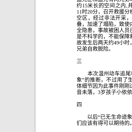
约15米长的空间之内,井
11时20分，召开救援
空区，经过非法开采，
叠，加速了塌陷，致使
全隐患，事故被困人员
是不科学的，不能保障
故发生后两天约49小
兄弟自救脱险。
三
本次温州动车追尾相
象”的推断，不过用了
体细节因为此事件刚刚
音未落，3岁孩子小依
四
以后“已无生命迹象”
们应该有得可以期待的