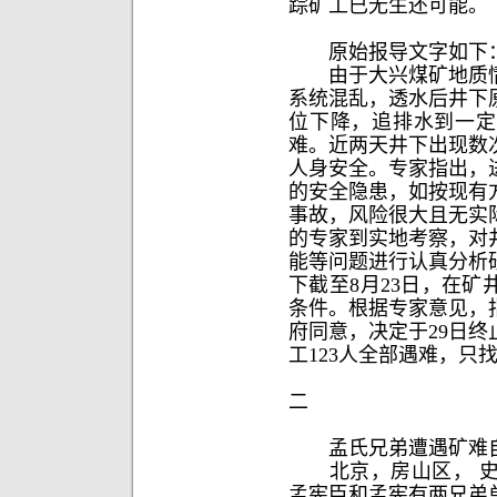
踪矿工已无生还可能。
原始报导文字如下
由于大兴煤矿地质情
系统混乱，透水后井下
位下降，追排水到一定
难。近两天井下出现数
人身安全。专家指出，
的安全隐患，如按现有
事故，风险很大且无实
的专家到实地考察，对
能等问题进行认真分析
下截至8月23日，在
条件。根据专家意见，
府同意，决定于29日
工123人全部遇难，只
二
孟氏兄弟遭遇矿难自
北京，房山区， 史家营乡
孟宪臣和孟宪有两兄弟