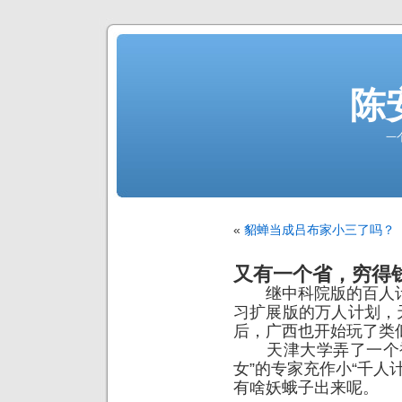
陈
一
«
貂蝉当成吕布家小三了吗？
又有一个省，穷得
继中科院版的百人计
习扩展版的万人计划，
后，广西也开始玩了类
天津大学弄了一个被
女”的专家充作小“千人
有啥妖蛾子出来呢。