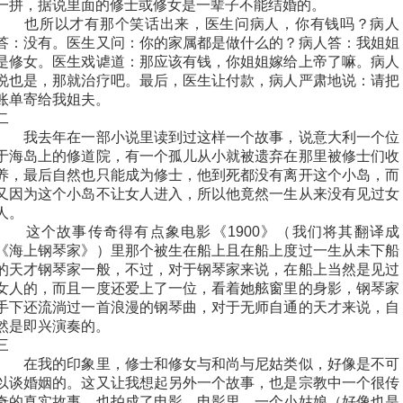
一拼，据说里面的修士或修女是一辈子不能结婚的。
也所以才有那个笑话出来，医生问病人，你有钱吗？病人
答：没有。医生又问：你的家属都是做什么的？病人答：我姐姐
是修女。医生戏谑道：那应该有钱，你姐姐嫁给上帝了嘛。病人
说也是，那就治疗吧。最后，医生让付款，病人严肃地说：请把
账单寄给我姐夫。
二
我去年在一部小说里读到过这样一个故事，说意大利一个位
于海岛上的修道院，有一个孤儿从小就被遗弃在那里被修士们收
养，最后自然也只能成为修士，他到死都没有离开这个小岛，而
又因为这个小岛不让女人进入，所以他竟然一生从来没有见过女
人。
这个故事传奇得有点象电影《1900》（我们将其翻译成
《海上钢琴家》）里那个被生在船上且在船上度过一生从未下船
的天才钢琴家一般，不过，对于钢琴家来说，在船上当然是见过
女人的，而且一度还爱上了一位，看着她舷窗里的身影，钢琴家
手下还流淌过一首浪漫的钢琴曲，对于无师自通的天才来说，自
然是即兴演奏的。
三
在我的印象里，修士和修女与和尚与尼姑类似，好像是不可
以谈婚姻的。这又让我想起另外一个故事，也是宗教中一个很传
奇的真实故事，也拍成了电影。电影里，一个小姑娘（好像也是