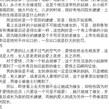
孤儿）从小长大在修道院，这是个很活泼率性的姑娘，从小就不
循规蹈矩。她大约在七、八岁的时候，很好奇地问院长嬷嬷：上
帝的生殖器应该是什么样的？
而这恰好是一个宽容的嬷嬷，笑道：我也不知道啊。
看上去这样的小姑娘是不可能成为修女的，可是，就和鲁智
深有佛缘最后还是得出家一样，这也刚好是一个有上帝缘的小姑
娘。因为随后继任的嬷嬷是个不苟言笑的老修女，上帝生殖器这
类话是绝对不许出口的，一旦出口就是巨大的惩罚。
四
在严肃的让人透不过气的空气中，爱情依然会生根发芽，这
就是人性，女人是老虎就会爱上老虎，反之亦然。
对于爱情，只有一个机会就够了，这个天性活泼的小姑娘终
于遇到了一位年青且知识超群的修士，爱情之花瞬间绽放。
男的身份是不戒，女的身份就一定是仪琳的妈妈。只是糟糕
的是，有人嫉妒，或者说有人要维护正统，这个故事里比较惨烈
的是，男修士被修士们阉割了。
所以，即便看上去天性都不会让她成为修女，却恰恰因为对
于爱情的忠贞（只爱这一个可是不能爱），她只能做了修女，并
最后成长为新的院长嬷嬷。而她的爱人则成为另外一个男修道院
的院长。
五