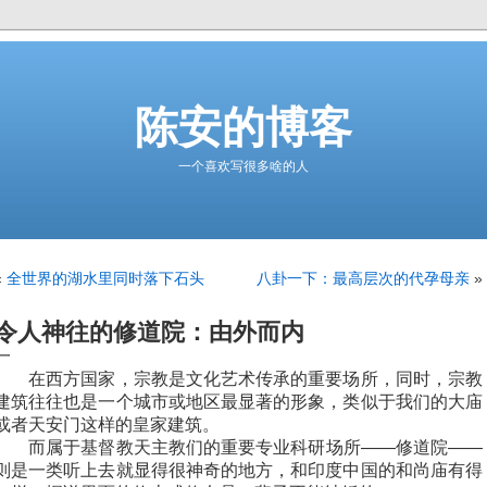
陈安的博客
一个喜欢写很多啥的人
«
全世界的湖水里同时落下石头
八卦一下：最高层次的代孕母亲
»
令人神往的修道院：由外而内
一
在西方国家，宗教是文化艺术传承的重要场所，同时，宗教
建筑往往也是一个城市或地区最显著的形象，类似于我们的大庙
或者天安门这样的皇家建筑。
而属于基督教天主教们的重要专业科研场所——修道院——
则是一类听上去就显得很神奇的地方，和印度中国的和尚庙有得