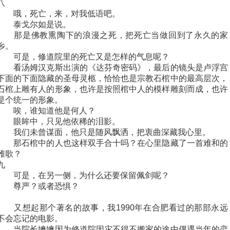
八
哦，死亡，来，对我低语吧。
泰戈尔如是说。
那是佛教熏陶下的浪漫之死，把死亡当做回到了永久的家
乡。
可是，修道院里的死亡又是怎样的气息呢？
看汤姆汉克斯出演的《达芬奇密码》，最后的镜头是卢浮宫
下面的下面隐藏的圣母灵柩，恰恰也是宗教石棺中的最高层次，
石棺上雕有人的形象，也许是按照棺中人的模样雕刻而成，也许
是个统一的形象。
唉，谁知道他是何人？
眼眸中，只见他依稀的泪影。
我们未曾谋面，他只是随风飘洒，把衷曲深藏我心里。
那石棺中的人也这样双手合十吗？在心里隐藏了一首难和的
雅歌？
九
可是，在另一侧，为什么还要保留佩剑呢？
尊严？或者恐惧？
又想起那个著名的故事，我1990年在合肥看过的那部永远
不会忘记的电影。
当院长嬷嬷因为修道院因灾不得不搬家的途中偶遇当年的恋