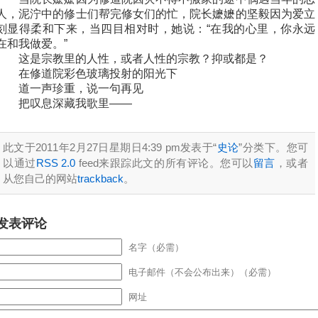
人，泥泞中的修士们帮完修女们的忙，院长嬷嬷的坚毅因为爱立
刻显得柔和下来，当四目相对时，她说：“在我的心里，你永远
在和我做爱。”
这是宗教里的人性，或者人性的宗教？抑或都是？
在修道院彩色玻璃投射的阳光下
道一声珍重，说一句再见
把叹息深藏我歌里——
此文于2011年2月27日星期日4:39 pm发表于“
史论
”分类下。您可
以通过
RSS 2.0
feed来跟踪此文的所有评论。您可以
留言
，或者
从您自己的网站
trackback
。
发表评论
名字（必需）
电子邮件（不会公布出来）（必需）
网址