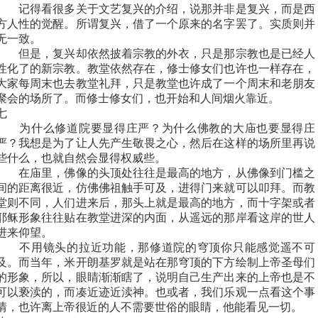
记得看很多关于文艺复兴的介绍，说那并非是复兴，而是西
方人性的觉醒。所谓复兴，借了一个原来的名字罢了。实质则并
无一致。
但是，复兴却依然披着宗教的外衣，只是那宗教也是已经人
性化了的新宗教。教堂依然存在，修士修女们也许也一样存在，
大家每周末也去教堂礼拜，只是教堂也许成了一个周末和老朋友
聚会的场所了。而修士修女们，也开始和人间烟火靠近。
七
为什么修道院要显得庄严？为什么佛教的大庙也要显得庄
严？我想是为了让人先产生敬畏之心，然后在这样的场所里再说
些什么，也就自然会显得权威些。
在庙里，佛像的头顶处往往是最高的地方，从佛像到门槛之
间的距离很近，仿佛佛祖触手可及，进得门来就可以叩拜。而教
堂则不同，人们进来后，那头上就是最高的地方，而十字架或者
耶稣形象往往贴在教堂进深的内面，从遥远的那岸看这岸的世人
进来仰望。
不用镜头的拉近功能，那修道院的穹顶你只能感觉遥不可
及。而当年，米开朗基罗就是站在那穹顶的下方绘制上帝圣母们
的形象，所以，眼睛渐渐瞎了，说明自己生产出来的上帝也是不
可以亵渎的，而凑近迹近渎神。也或者，我们乐观一点看这个事
情，也许离上帝很近的人不需要世俗的眼睛，他能看见一切。