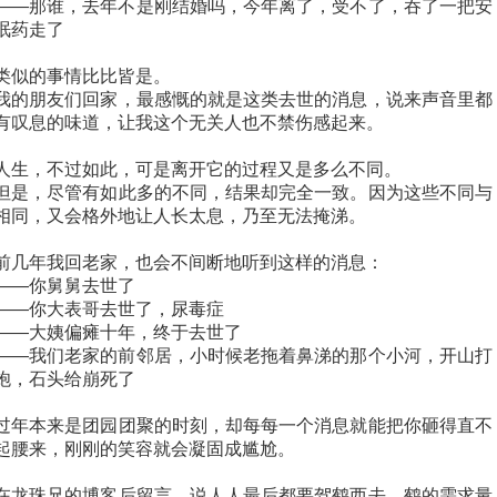
——那谁，去年不是刚结婚吗，今年离了，受不了，吞了一把安
眠药走了
类似的事情比比皆是。
我的朋友们回家，最感慨的就是这类去世的消息，说来声音里都
有叹息的味道，让我这个无关人也不禁伤感起来。
人生，不过如此，可是离开它的过程又是多么不同。
但是，尽管有如此多的不同，结果却完全一致。因为这些不同与
相同，又会格外地让人长太息，乃至无法掩涕。
前几年我回老家，也会不间断地听到这样的消息：
——你舅舅去世了
——你大表哥去世了，尿毒症
——大姨偏瘫十年，终于去世了
——我们老家的前邻居，小时候老拖着鼻涕的那个小河，开山打
炮，石头给崩死了
过年本来是团园团聚的时刻，却每每一个消息就能把你砸得直不
起腰来，刚刚的笑容就会凝固成尴尬。
在龙珠兄的博客后留言，说人人最后都要驾鹤西去，鹤的需求量