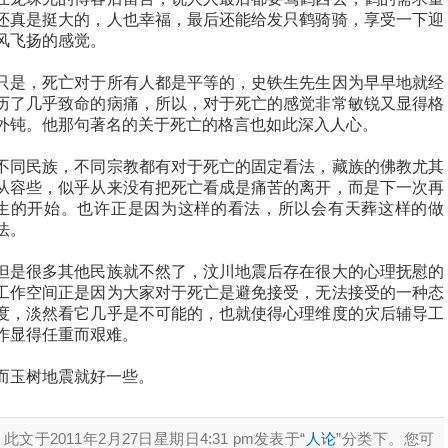
还真是挺大的，人也幸福，最后还能给发只鹤骑骑，享受一下迎
风飞扬的感觉。
只是，死亡对于所有人都是平等的，史铁生先生因为早早地就经
历了几乎致命的病痛，所以，对于死亡的感觉非常敏锐又显得格
外钝。他那句著名的关于死亡的格言也如此深入人心。
不同民族，不同宗教都有对于死亡的固定看法，藏族的佛教尤其
从容些，似乎从来没有把死亡看成是痛苦的离开，而是下一次再
生的开始。也许正是因为这样的看法，所以会有天葬这样的做
法。
但是很多其他民族就不然了，汶川地震后存在很大的心理抚慰的
工作空间正是因为大家对于死亡是避免接受，无法接受的一种态
度，淡然看它几乎是不可能的，也就使得心理维度的灾后辅导工
作显得任重而艰难。
而玉树地震就好一些。
此文于2011年2月27日星期日4:31 pm发表于“
人论
”分类下。您可