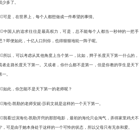
就少多了。
可是，在世界上，每个人都想做成一件希望的事情。
中国人的追求往往是最高权力，可是，总不能每个人都当一秒钟的一把手
吧？即便如此，十亿人口到你，也得狠狠地轮一阵子呢。
所以，可以考虑从其他角度上当个第一，比如，辫子长度天下第一什么的，
或者走路长度天下第一。又或者，你什么都不是第一，但是你教的学生是天下
第一。
如此，你怎能不是天下第一的老师呢？
海伦-凯勒的老师安妮-莎莉文就是这样的一个天下第一。
我看过演海伦-凯勒开窍的那部电影，最初的海伦只会淘气，弄得家里鸡犬不
宁，可是由于她本身处于这样的一个可怜的状态，所以父母只有无奈和爱。