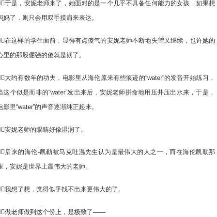
于是，安妮老师来了，她面对的是一个几乎不具备任何能力的女孩，如果想
妈妈了，则只会用双手摸肩来表达。
在这样的学生面前，显得有点傻气的安妮老师不断地失望又继续，也许她的
心里的那股倔强的傻就是韧了。
大约有数年的功夫，电影里从海伦原来有些痕迹的“water”的发音开始练习，
当这个似是而非的“water”发出来后，安妮老师拼命地用压井压出水来，于是，
电影里“water”的声音逐渐纯正起来。
安妮老师的眼睛好像湿润了。
后来的海伦-凯勒被马克吐温先生认为是最伟大的人之一，而在海伦凯勒那
里，安妮是世界上最伟大的老师。
我想了想，觉得似乎找不出来更伟大的了。
做老师做到这个份上，是极致了——