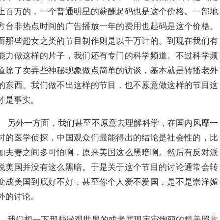
上百万的，一个普通明星的薪酬起码也是这个价格。一部地
方台非热点时间的广告播放一年的费用也起码是这个价格。
而那些超女之类的节目制作则是以千万计的。到现在我们有
能力做这样的片子，我们还有专门的科学频道。不过科学频
道除了卖弄些神秘现象做点简单的访谈，基本就是转播老外
的东西。我们做不出这样的节目，也不原意做这样的节目这
才是事实。
另外一方面，我们甚至不原意去理解科学，在国内风靡一
时的医学侦探，中国观众们最能得出的结论是社会性的，比
如夫妻之间多可怕啊，原来美国这么黑暗啊。然后有反对派
说美国并没有这么黑暗。于是关于这个节目的讨论通常会转
变成美国到底好不好，甚至你个人爱不爱国，是不是崇洋媚
外的讨论。
我们想一下那些微观世界的或者展现宇宙绚丽的精美照片