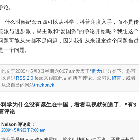
争论。
什么时候纪念五四可以从科学，科普角度入手，而不是传
统派与进步派，民主派和“爱国派”的争论开始呢？我想这个
问题可能从来都不是问题，因为我们从来没拿这个问题当过
是一个问题。
此文于2009年5月9日星期六6:07 am发表于“
侃大山
”分类下。您可
以通过
RSS 2.0
feed来跟踪此文的所有评论。您可以
留言
，或者
从您自己的网站
trackback
。
“科学为什么没有诞生在中国，看看电视就知道了。”有3
篇评论
Nelson
评论道：
2009年5月9日于7:00 am
方舟子是中gong政fu的帮凶，趁火打劫阀lun功不说，还批评基督