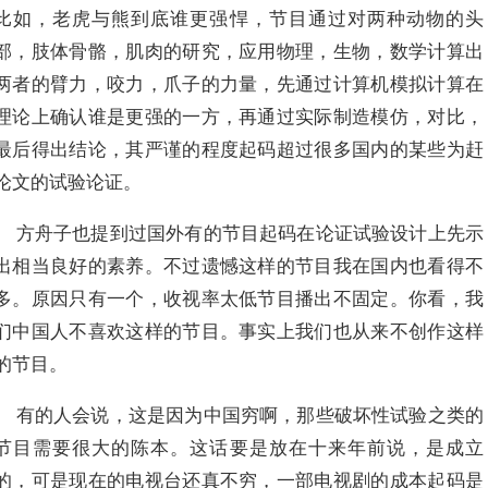
比如，老虎与熊到底谁更强悍，节目通过对两种动物的头
部，肢体骨骼，肌肉的研究，应用物理，生物，数学计算出
两者的臂力，咬力，爪子的力量，先通过计算机模拟计算在
理论上确认谁是更强的一方，再通过实际制造模仿，对比，
最后得出结论，其严谨的程度起码超过很多国内的某些为赶
论文的试验论证。
方舟子也提到过国外有的节目起码在论证试验设计上先示
出相当良好的素养。不过遗憾这样的节目我在国内也看得不
多。原因只有一个，收视率太低节目播出不固定。你看，我
们中国人不喜欢这样的节目。事实上我们也从来不创作这样
的节目。
有的人会说，这是因为中国穷啊，那些破坏性试验之类的
节目需要很大的陈本。这话要是放在十来年前说，是成立
的，可是现在的电视台还真不穷，一部电视剧的成本起码是