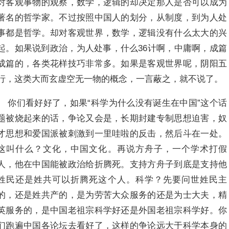
对客观事物的观察，数学，逻辑的却决定那人是否可以成为
著名的哲学家。不过按照中国人的划分，从制度，到为人处
事都是哲学。却对客观世界，数学，逻辑没有什么太大的兴
起。如果说到政治，为人处事，什么36计啊，中庸啊，成篇
成篇的，各类花样技巧非常多。如果是客观世界呢，阴阳五
行，这类大而玄虚空无一物的概念，一言蔽之，就不说了。
你们看好好了，如果“科学为什么没有诞生在中国”这个话
题被烧起来的话，争论又会是，长期封建专制思想迫害，奴
才思想和爱国派被刺激到一里哇啦的反击，然后斗在一处。
这叫什么？文化，中国文化。再说方舟子，一个学术打假
人，他在中国能被政治给折腾死。支持方舟子到底是支持他
姓民还是姓共可以折腾死这个人。科学？先要问世姓民主
的，还是姓共产的，是为劳苦大众服务的还是为士大夫，精
英服务的，是中国老祖宗科学好还是外国老祖宗科学好。你
们跑遍中国各论坛去看好了，这样的争论远大于科学本身的