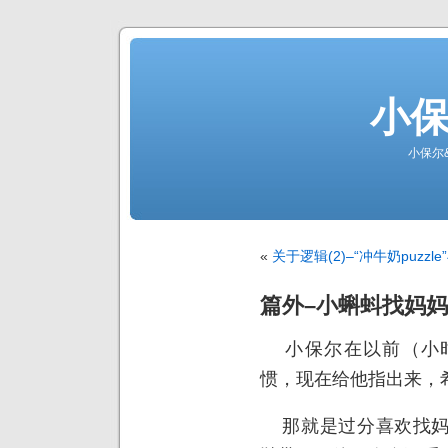
小
小保尔
«
关于逻辑(2)–“冲牛奶puzz
篇外–小蝌蚪找妈妈
小保尔在以前（小时
惯，现在给他指出来，
那就是过分喜欢找妈