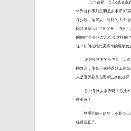
一心向钱看，良心(或者说良
体到这件事则是明显的术后护理
在少数，这些人、这样的人不适
此紧张就已经世所罕见，切不可
的同时是否想过怎么会这样的
任？如何杜绝此类事件的继续发
现在经常有的一声音（大多出
国攀比，羡慕人家待遇好工资高
人是否凭着良心思考过类似这样
你业务比人家强吗？你技术比
敬业吗？
尊重是病人给的，不是自己要
经赚便宜了。