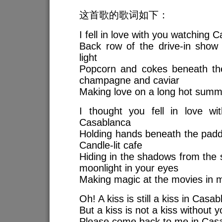
这首歌的歌词如下：
I fell in love with you watching 
Back row of the drive-in show i
light
Popcorn and cokes beneath th
champagne and caviar
Making love on a long hot summe
I thought you fell in love w
Casablanca
Holding hands beneath the paddl
Candle-lit cafe
Hiding in the shadows from the
moonlight in your eyes
Making magic at the movies in m
Oh! A kiss is still a kiss in Casa
But a kiss is not a kiss without y
Please come back to me in Cas