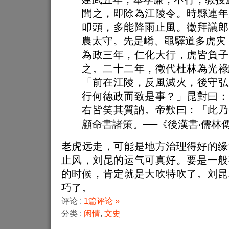
聞之，即除為江陵令。時縣連年
叩頭，多能降雨止風。徵拜議郎
農太守。先是崤、黽驛道多虎灾
為政三年，仁化大行，虎皆負子
之。二十二年，徵代杜林為光祿
「前在江陵，反風滅火，後守弘
行何德政而致是事？」昆對曰：
右皆笑其質訥。帝歎曰：「此乃
顧命書諸策。──《後漢書‧儒林
老虎远走，可能是地方治理得好的缘
止风，刘昆的运气可真好。要是一般
的时候，肯定就是大吹特吹了。刘昆
巧了。
评论 :
1篇评论 »
分类 :
闲情
,
文史