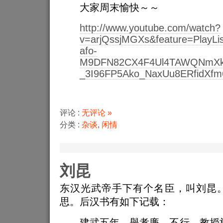
大家周末愉快～～
http://www.youtube.com/watch?
v=arjQssjMGXs&feature=Play
afo-
M9DFN82CX4F4Ul4TAWQNmXktA
_3I96FP5Ako_NaxUu8ERfidXf
评论 :
无评论 »
分类 :
杂谈
,
闲情
刘昆
东汉光武帝手下有个名臣，叫刘昆
思。后汉书有如下记载：
建武五年，舉孝廉，不行，教授