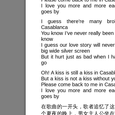
I love you more and more ea
goes by
I guess there’re many bro
Casablanca
You know I’ve never really been 
know
I guess our love story will neve
big wide silver screen
But it hurt just as bad when I 
go
Oh! A kiss is still a kiss in Casa
But a kiss is not a kiss without y
Please come back to me in Cas
I love you more and more ea
goes by
在歌曲的一开头，歌者追忆了这
个夏夜的晚上，男女主人公坐在