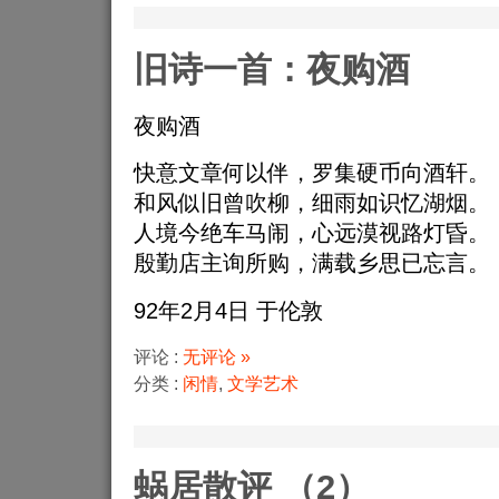
旧诗一首：夜购酒
夜购酒
快意文章何以伴，罗集硬币向酒轩。
和风似旧曾吹柳，细雨如识忆湖烟。
人境今绝车马闹，心远漠视路灯昏。
殷勤店主询所购，满载乡思已忘言。
92年2月4日 于伦敦
评论 :
无评论 »
分类 :
闲情
,
文学艺术
蜗居散评 （2）