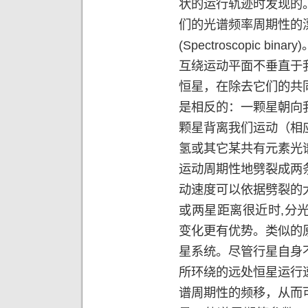
状的运行轨迹时发现的
们的光谱频率周期性的
(Spectroscopic binary)
互绕运动平面不垂直于
恒星，在除去它们的共
是相反的：一颗星朝向
颗星背离我们运动（相
氢或其它某共有元素光
运动周期性地劈裂成两
动速度可以依据劈裂的
或两星距离很近时
,
分
变化更有优势。类似的
星系统。尽管行星自身
所环绕的远处恒星运行
谱周期性的频移，从而