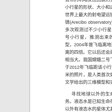
小行星的形状、大小和
世界上最大的射电望远
镜
(Arecibo observatory
多次观测过不少小行星
号小行星，推测出来
型，
2004
年曾飞临离地
离的四倍。它以后还会
相当大。我国嫦娥二号
于
2012
年飞临距该小行
米的照片，是人类首次
文学给出的三维模型和
寻找地球以外的生命
务。液态水是已知生命
以外有液态水的星体尤