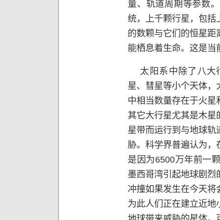
量、轨道周期等参数。
统，上千颗行星，包括
的数颗与它们的恒星距
能栖息着生命。这是当
太阳系中除了八大行
星、彗星等小个天体，
中相当数量存在于火星
其它大行星尤其是木星
星带而运行到与地球轨
胁。科学界普遍认为，
是因为
6500
万年前一
墨西哥湾引起地球剧烈
冲撞如果发生在今天将
为此人们正在建立近地
地球带来威胁的星体。