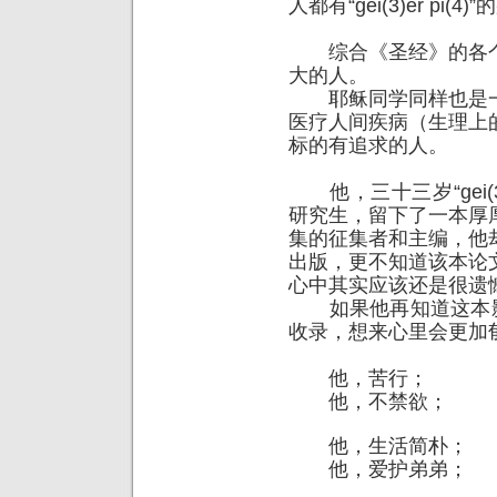
人都有“gei(3)er pi
综合《圣经》的各个
大的人。
耶稣同学同样也是一
医疗人间疾病（生理上
标的有追求的人。
他，三十三岁“gei(3)
研究生，留下了一本厚
集的征集者和主编，他
出版，更不知道该本论
心中其实应该还是很遗
如果他再知道这本影响
收录，想来心里会更加
他，苦行；
他，不禁欲；
他，生活简朴；
他，爱护弟弟；