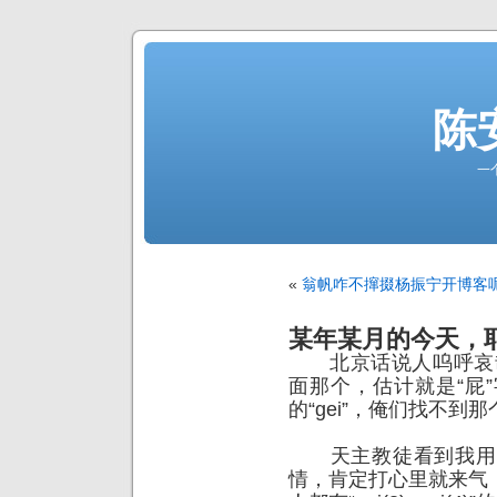
陈
一
«
翁帆咋不撺掇杨振宁开博客
某年某月的今天，耶稣同学
北京话说人呜呼哀哉，用“g
面那个，估计就是“屁
的“gei”，俺们找不
天主教徒看到我用这
情，肯定打心里就来气