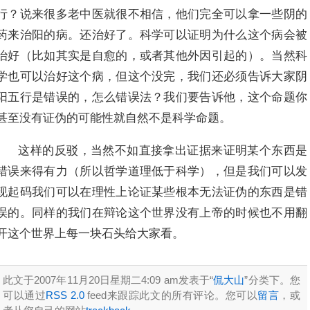
行？说来很多老中医就很不相信，他们完全可以拿一些阴的
药来治阳的病。还治好了。科学可以证明为什么这个病会被
治好（比如其实是自愈的，或者其他外因引起的）。当然科
学也可以治好这个病，但这个没完，我们还必须告诉大家阴
阳五行是错误的，怎么错误法？我们要告诉他，这个命题你
甚至没有证伪的可能性就自然不是科学命题。
这样的反驳，当然不如直接拿出证据来证明某个东西是
错误来得有力（所以哲学道理低于科学），但是我们可以发
现起码我们可以在理性上论证某些根本无法证伪的东西是错
误的。同样的我们在辩论这个世界没有上帝的时候也不用翻
开这个世界上每一块石头给大家看。
此文于2007年11月20日星期二4:09 am发表于“
侃大山
”分类下。您
可以通过
RSS 2.0
feed来跟踪此文的所有评论。您可以
留言
，或