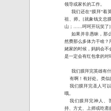
领导或家长的工作。
我们还在“膜拜”着
祖、师。
[
就象钱文忠
山；……呵呵开玩笑了
]
如果并非愚昧，那
然费那么多体力干啥？
姥家的时候，妈妈会不
是一定会有红包拿的对
我们膜拜完英雄有
有啊！有好处。类似
我们膜拜完圣人可
哦。
我们膜拜完神人、
持、方丈、上师或吃斋