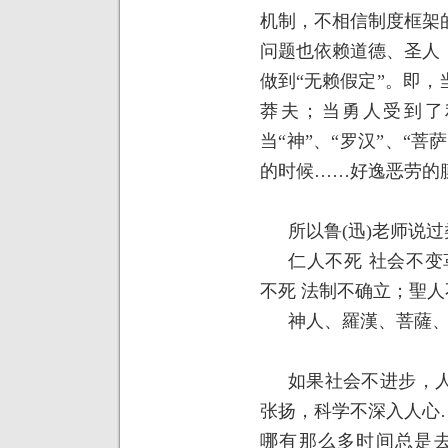
机制，不相信制度框架
问题也依赖道德、圣人
做到“无赖假定”。即
莽夫；当勇人受到了
当“神”、“罗汉”、“菩
的时候……好逸恶劳的
所以鲁
(
迅
)
老师说过
仁人不死
社会不变
不死
法制不确立；聖人
神人、羅漢、菩薩
如果社会不进步，
张扬，科学不深入人心
哪有那么多时间总是去