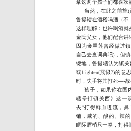
拿这两个孩子们都喜欢
当然，在此之前施
(
鲁提辖在酒楼喝酒（不
这样理解：也许喝酒就
金氏父女，他们配合讲
因为金翠莲曾经做过
自己去查词典吧
)
，但镇
键地，鲁提辖认为镇关
或
frighten(
震慑
?)
的意
时，失手将其打死
—-
故
孩子，如果你在国
辖拳打镇关西》这一
去“打得鲜血迸流，鼻
铺，咸的、酸的、辣的
眶际眉梢只一拳，打得