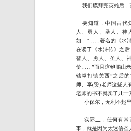
我们膜拜完英雄后，
要知道，中国古代
人、勇人、圣人、神
如：“……著名的《水
在读了《水浒传》之后
智人、勇人、圣人、神
价……”而且这鲍鹏山
辖拳打镇关西”之后
师、李
(
贽
)
老师这些人
老师的书不就卖了几十
小保尔，无利不起早
实际上，任何有常
事，就是因为太迷信圣