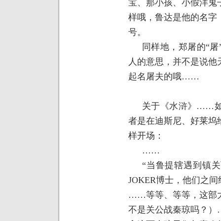
宝、那小孩、小假洋鬼
样哦，鲁达是他的名字
号。
同样地，郑屠的“屠
人的意思，并不是说他
起名屠夫的哦……
关于《水浒》……
者是在迪斯尼、好莱坞
样开场：
……
“当鲁提辖遇到镇
JOKER
博士，他们之间
……等等、等等，这部
不是关公战秦琼吗？）