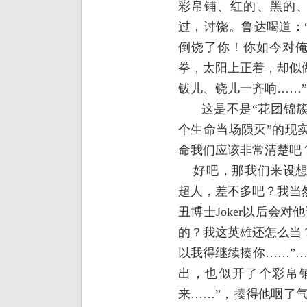
彩帛铺、红的、黑的、
过，讨饶。鲁达喝道：
倒饶了你！你如今对
拳，太阳上正着，却似
钹儿、铙儿一齐响……”
这是不是“花团锦
个生命当场陨灭”的现
命我们应该非常清楚吧
好吧，那我们来设想
超人，差不多吧？我当
丑博士
Joker
以后会对他
的？我这英雄还怎么当
以我得继续揍你……”
出，也似开了个彩帛
来……”，揍得他咽了