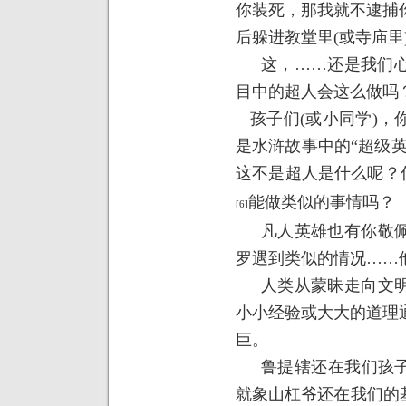
你装死，那我就不逮捕
后躲进教堂里(或寺庙里
这，……还是我们
目中的超人会这么做吗
孩子们
(
或小同学
)
，
是水浒故事中的“超级英
这不是超人是什么呢？
能做类似的事情吗？
[6]
凡人英雄也有你敬
罗遇到类似的情况……
人类从蒙昧走向文
小小经验或大大的道理
巨。
鲁提辖还在我们孩子
就象山杠爷还在我们的