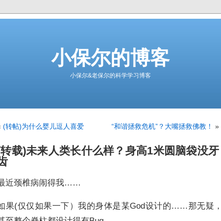
小保尔的博客
小保尔&老保尔的科学学习博客
«
(转帖)为什么婴儿逗人喜爱
“和谐拯救危机”？大嘴拯救佛教！
»
(转载)未来人类长什么样？身高1米圆脑袋没牙
齿
最近颈椎病闹得我……
如果(仅仅如果一下）我的身体是某God设计的……那无疑
甚至整个脊柱都设计得有Bug。