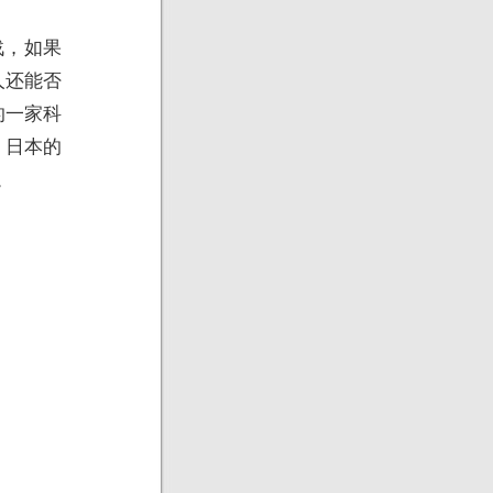
战，如果
人还能否
的一家科
。日本的
。