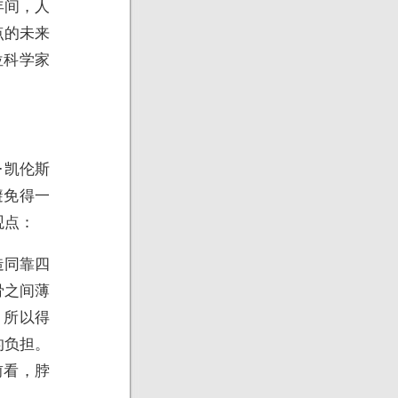
年间，人
点的未来
位科学家
·凯伦斯
避免得一
观点：
造同靠四
骨之间薄
，所以得
的负担。
前看，脖