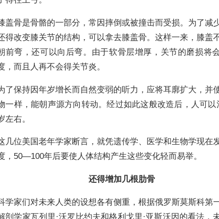
膝盖骨是骨骼的一部分，常因摔倒或被撞击而受损。为了减
还得改变膝关节的结构，可以拿去膝盖骨。这样一来，膝盖
朝前弯，还可以向后弯。由于软骨层增厚，关节的磨损将
度，而且人再不会得关节炎。
为了保持因年岁增长而自然变弱的听力，应将耳廓扩大，并
物一样，能朝声源方向转动。经过如此这般改造后，人可以活
岁左右。
这几位美国老年学家断言，就凭遗传学、医学和生物学现在
度，50—100年后要使人体结构产生这些变化轻而易举。
还得增加几根肋骨
科学家们对未来人类的设想各有侧重，根据俄罗斯莫斯科第
解剖学家瓦列里·沃罗比约夫和格利戈里·亚斯沃因的看法，