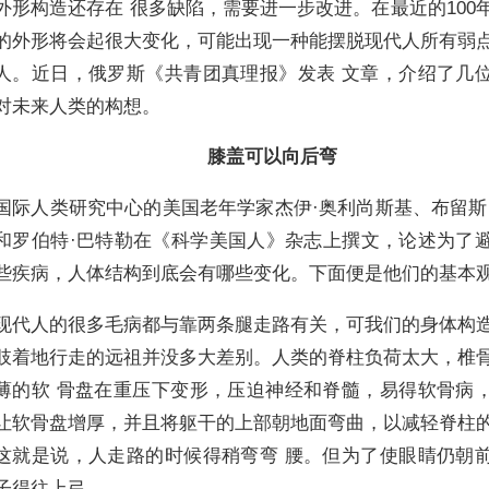
外形构造还存在 很多缺陷，需要进一步改进。在最近的100
的外形将会起很大变化，可能出现一种能摆脱现代人所有弱
人。近日，俄罗斯《共青团真理报》发表 文章，介绍了几
对未来人类的构想。
膝盖可以向后弯
国际人类研究中心的美国老年学家杰伊·奥利尚斯基、布留斯
和罗伯特·巴特勒在《科学美国人》杂志上撰文，论述为了
些疾病，人体结构到底会有哪些变化。下面便是他们的基本
现代人的很多毛病都与靠两条腿走路有关，可我们的身体构
肢着地行走的远祖并没多大差别。人类的脊柱负荷太大，椎
薄的软 骨盘在重压下变形，压迫神经和脊髓，易得软骨病
让软骨盘增厚，并且将躯干的上部朝地面弯曲，以减轻脊柱
这就是说，人走路的时候得稍弯弯 腰。但为了使眼睛仍朝
子得往上弓。