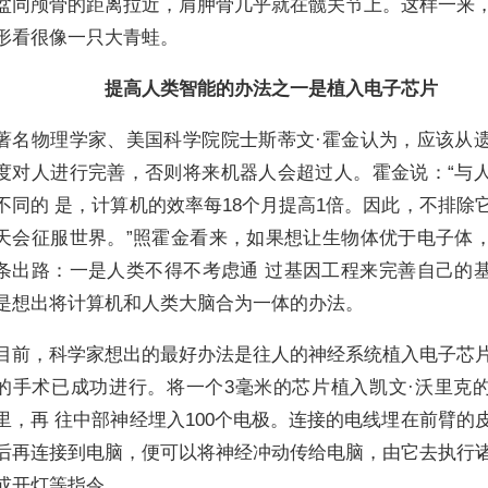
盆同颅骨的距离拉近，肩胛骨几乎就在髋关节上。这样一来
形看很像一只大青蛙。
提高人类智能的办法之一是植入电子芯片
著名物理学家、美国科学院院士斯蒂文·霍金认为，应该从
度对人进行完善，否则将来机器人会超过人。霍金说：“与
不同的 是，计算机的效率每18个月提高1倍。因此，不排除
天会征服世界。”照霍金看来，如果想让生物体优于电子体
条出路：一是人类不得不考虑通 过基因工程来完善自己的
是想出将计算机和人类大脑合为一体的办法。
目前，科学家想出的最好办法是往人的神经系统植入电子芯
的手术已成功进行。将一个3毫米的芯片植入凯文·沃里克
里，再 往中部神经埋入100个电极。连接的电线埋在前臂的
后再连接到电脑，便可以将神经冲动传给电脑，由它去执行
或开灯等指令。