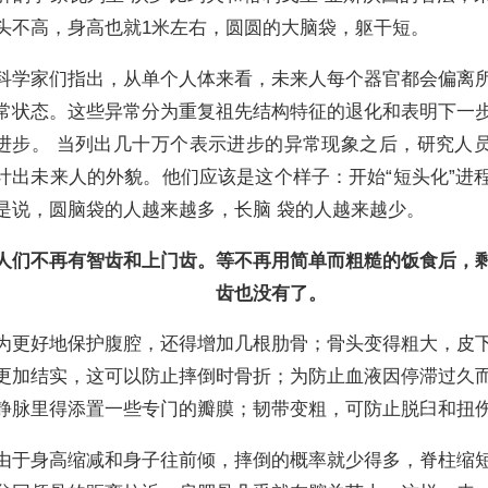
头不高，身高也就1米左右，圆圆的大脑袋，躯干短。
科学家们指出，从单个人体来看，未来人每个器官都会偏离
常状态。这些异常分为重复祖先结构特征的退化和表明下一
进步。 当列出几十万个表示进步的异常现象之后，研究人
计出未来人的外貌。他们应该是这个样子：开始“短头化”进
是说，圆脑袋的人越来越多，长脑 袋的人越来越少。
人们不再有智齿和上门齿。等不再用简单而粗糙的饭食后，
齿也没有了。
为更好地保护腹腔，还得增加几根肋骨；骨头变得粗大，皮
更加结实，这可以防止摔倒时骨折；为防止血液因停滞过久
静脉里得添置一些专门的瓣膜；韧带变粗，可防止脱臼和扭
由于身高缩减和身子往前倾，摔倒的概率就少得多，脊柱缩