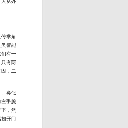
，人从外
遗传学角
人类智能
它们有一
，只有两
基因，二
片。类似
的左手腕
皮下，然
诸如开门