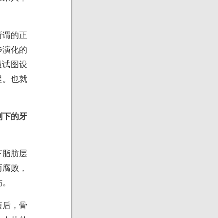
所谓的正
步演化的
员试图设
程。也就
剩下的牙
下脂肪层
而腐败，
伤。
短后，骨