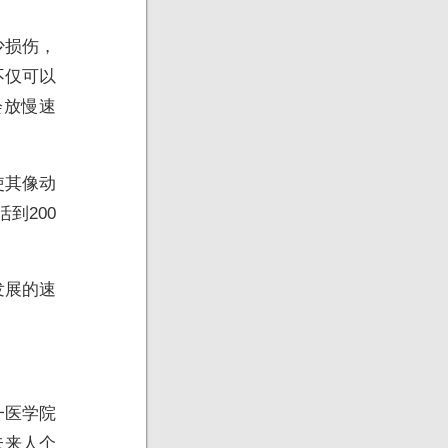
少损伤，
不仅可以
会放慢速
使其像动
到200
发展的速
一医学院
未来人个