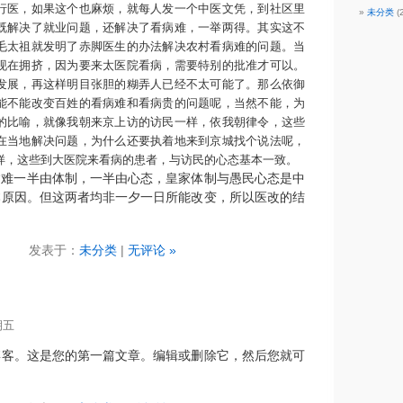
行医，如果这个也麻烦，就每人发一个中医文凭，到社区里
未分类
(2
既解决了就业问题，还解决了看病难，一举两得。其实这不
毛太祖就发明了赤脚医生的办法解决农村看病难的问题。当
现在拥挤，因为要来太医院看病，需要特别的批准才可以。
发展，再这样明目张胆的糊弄人已经不太可能了。那么依御
能不能改变百姓的看病难和看病贵的问题呢，当然不能，为
的比喻，就像我朝来京上访的访民一样，依我朝律令，这些
在当地解决问题，为什么还要执着地来到京城找个说法呢，
样，这些到大医院来看病的患者，与访民的心态基本一致。
病难一半由体制，一半由心态，皇家体制与愚民心态是中
本原因。但这两者均非一夕一日所能改变，所以医改的结
发表于：
未分类
|
无评论 »
期五
博客。这是您的第一篇文章。编辑或删除它，然后您就可
！