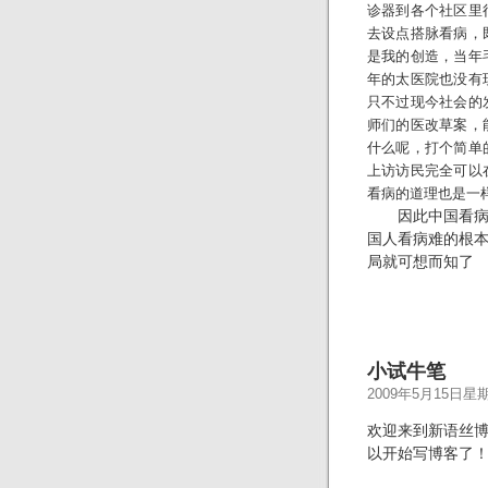
诊器到各个社区里
去设点搭脉看病，
是我的创造，当年
年的太医院也没有
只不过现今社会的
师们的医改草案，
什么呢，打个简单
上访访民完全可以
看病的道理也是一
因此中国看
国人看病难的根
局就可想而知了
小试牛笔
2009年5月15日星
欢迎来到新语丝
以开始写博客了