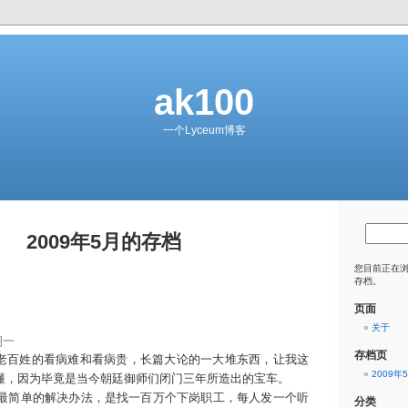
ak100
一个Lyceum博客
2009年5月的存档
您目前正在
存档。
页面
关于
期一
存档页
百姓的看病难和看病贵，长篇大论的一大堆东西，让我这
2009年
懂，因为毕竟是当今朝廷御师们闭门三年所造出的宝车。
最简单的解决办法，是找一百万个下岗职工，每人发一个听
分类