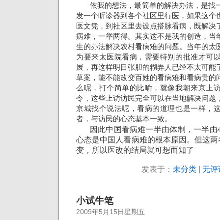
依我的想法，最简单的解决办法，是找
发一个听诊器到各个社区里行医，如果这个
医文凭，到社区里去设点搭脉看病，既解决
病难，一举两得。其实这不是我的创造，当
生的办法解决农村看病难的问题。当年的太
为要来太医院看病，需要特别的批准才可
展，再这样明目张胆的糊弄人已经不太可能
草案，能不能改变百姓的看病难和看病贵的
么呢，打个简单的比喻，就像我朝来京上
令，这些上访访民完全可以在当地解决问题
京城找个说法呢，看病的道理也是一样，
者，与访民的心态基本一致。
因此中国看病难一半由体制，一半由
心态是中国人看病难的根本原因。但这两
变，所以医改的结局就可想而知了
发表于：
未分类
|
无评
小试牛笔
2009年5月15日星期五