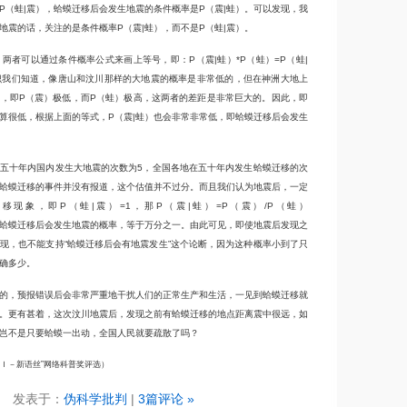
P（蛙|震），蛤蟆迁移后会发生地震的条件概率是P（震|蛙）。可以发现，我
地震的话，关注的是条件概率P（震|蛙），而不是P（蛙|震）。
）两者可以通过条件概率公式来画上等号，即：P（震|蛙）*P（蛙）=P（蛙|
识我们知道，像唐山和汶川那样的大地震的概率是非常低的，但在神洲大地上
，即P（震）极低，而P（蛙）极高，这两者的差距是非常巨大的。因此，即
不算很低，根据上面的等式，P（震|蛙）也会非常非常低，即蛤蟆迁移后会发生
五十年内国内发生大地震的次数为5，全国各地在五十年内发生蛤蟆迁移的次
很多蛤蟆迁移的事件并没有报道，这个估值并不过分。而且我们认为地震后，一定
移现象，即P（蛙|震）=1，那P（震|蛙）=P（震）/P（蛙）
0000，即蛤蟆迁移后会发生地震的概率，等于万分之一。由此可见，即使地震后发现之
现，也不能支持“蛤蟆迁移后会有地震发生”这个论断，因为这种概率小到了只
确多少。
的，预报错误后会非常严重地干扰人们的正常生产和生活，一见到蛤蟆迁移就
。更有甚着，这次汶川地震后，发现之前有蛤蟆迁移的地点距离震中很远，如
岂不是只要蛤蟆一出动，全国人民就要疏散了吗？
ＳＩ－新语丝”网络科普奖评选）
发表于：
伪科学批判
|
3篇评论 »