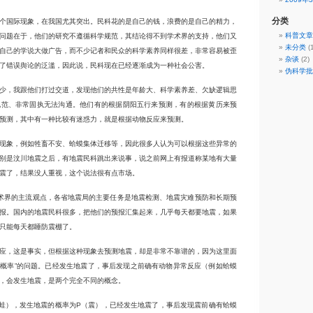
分类
个国际现象，在我国尤其突出。民科花的是自己的钱，浪费的是自己的精力，
科普文章
问题在于，他们的研究不遵循科学规范，其结论得不到学术界的支持，他们又
未分类
(1
自己的学说大做广告，而不少记者和民众的科学素养同样很差，非常容易被歪
杂谈
(2)
了错误舆论的泛滥，因此说，民科现在已经逐渐成为一种社会公害。
伪科学批
少，我跟他们打过交道，发现他们的共性是年龄大、科学素养差、欠缺逻辑思
规范、非常固执无法沟通。他们有的根据阴阳五行来预测，有的根据黄历来预
预测，其中有一种比较有迷惑力，就是根据动物反应来预测。
现象，例如牲畜不安、蛤蟆集体迁移等，因此很多人认为可以根据这些异常的
别是汶川地震之后，有地震民科跳出来说事，说之前网上有报道称某地有大量
震了，结果没人重视，这个说法很有点市场。
学术界的主流观点，各省地震局的主要任务是地震检测、地震灾难预防和长期预
报。国内的地震民科很多，把他们的预报汇集起来，几乎每天都要地震，如果
只能每天都睡防震棚了。
应，这是事实，但根据这种现象去预测地震，却是非常不靠谱的，因为这里面
后验概率”的问题。已经发生地震了，事后发现之前确有动物异常反应（例如蛤蟆
，会发生地震，是两个完全不同的概念。
蛙），发生地震的概率为P（震），已经发生地震了，事后发现震前确有蛤蟆