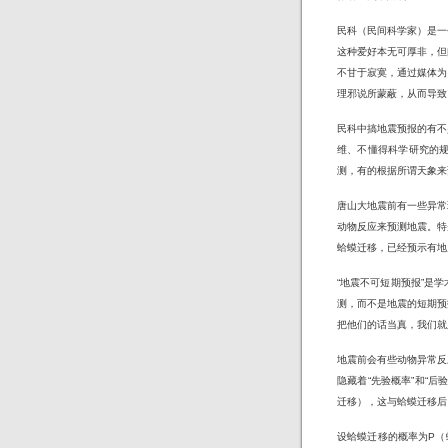
民科（民间科学家）是一
这种爱好本无可厚非，但
不甘于寂寞，通过媒体为
理邪说所蒙蔽，从而导致
民科中搞地震预报的有不
维、不懂得科学研究的
测，有的根据所谓天象来
唐山大地震前有一些异常
动物反应来预测地震。特
蛤蟆迁移，已经预示有地
“地震不可短期预报”是
测，而不是地震的短期预
把他们的话当真，我们就
地震前会有些动物异常反
隐藏着“先验概率”和“
迁移），这与蛤蟆迁移后
设蛤蟆迁移的概率为P（