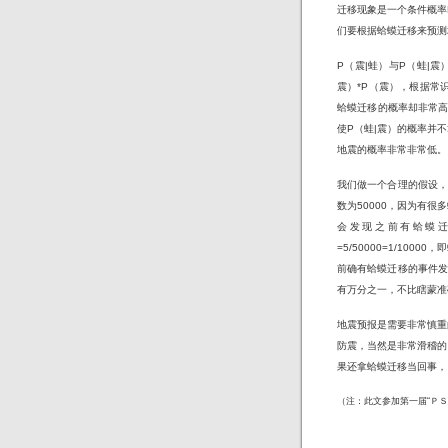
迁移现象是一个条件概率
们要根据蛤蟆迁移来预测
P（震|蛙）与P（蛙|震
震）*P（震），根据常
蛤蟆迁移的概率却非常高
使P（蛙|震）的概率并
地震的概率非常非常低。
我们做一个合理的假设，
数为50000，因为有
会发现之前有蛤蟆迁
=5/50000=1/1
前确有蛤蟆迁移的事件发
有万分之一，不比瞎蒙准
地震预报是需要非常慎重
防震，当然是非常滑稽的
果还拿蛤蟆迁移当回事，
（注：此文参加第一届“Ｐ