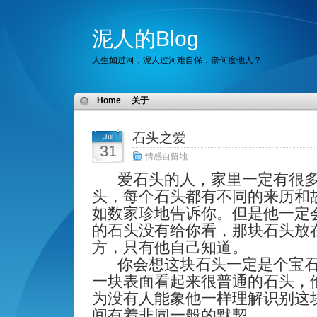
泥人的Blog
人生如过河，泥人过河难自保，奈何度他人？
Home
关于
石头之爱
Jul
31
情感自留地
爱石头的人，家里一定有很
头，每个石头都有不同的来历和
如数家珍地告诉你。但是他一定
的石头没有给你看，那块石头放
方，只有他自己知道。
你会想这块石头一定是个宝
一块表面看起来很普通的石头，
为没有人能象他一样理解识别这
间有着非同一般的默契。