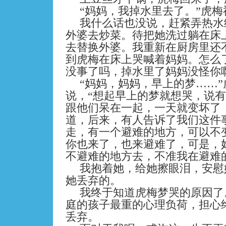
“妈妈，我掉水里去了。”虎
我什么话也没说，赶紧弄热水
外婆去炒菜。待把她洗过躺在床
去替换外婆。我重新在厨房里还
到虎梅在床上哭喊着妈妈。怎么
没事了吗，掉水里了妈妈没怪你
“妈妈，妈妈，早上的梦……
说，“想起早上的梦就想哭，说
跟他们呆在一起，一天就变坏了
道，后来，有人告诉了我们这件
走，有一个避难的地方，可以不
你也来了，也来避难了，可是，
不避难的地方去，不准我在避难
我抱着她，给她擦眼泪，安慰
她丢弃的。
我终于知道虎梅梦哭的原因了
庭的孩子最重的心理负荷，担心
丢弃。