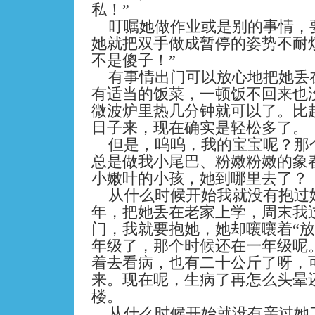
私！”
叮嘱她做作业或是别的事情，
她就把双手做成暂停的姿势不耐
不是傻子！”
有事情出门可以放心地把她丢
有适当的饭菜，一顿饭不回来也
微波炉里热几分钟就可以了。比
日子来，现在确实是轻松多了。
但是，呜呜，我的宝宝呢？那
总是做我小尾巴、粉嫩粉嫩的象
小嫩叶的小孩，她到哪里去了？
从什么时候开始我就没有抱过
年，把她丢在老家上学，周末我
门，我就要抱她，她却嚷嚷着“放
年级了，那个时候还在一年级呢
着去看病，也有二十公斤了呀，
来。现在呢，生病了再怎么头晕
楼。
从什么时候开始就没有亲过她