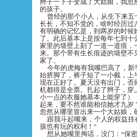
辫子一下子变成了大姑娘，我忽
的孩子。
曾经的那个小人，从生下来五
长长，不知不觉的，啥时经历过
有明确的记忆是，到两岁的时候
了。此后基本上是按每年七到十
家里的墙壁上刻了一道一道痕，
来。那个带有生长痕迹的墙壁不
家了。
今年的虎梅有我嘴巴高了，新
始挤脚了，裤子短了一小截，上
现在正好了。夏天没有出门，否
机都得是全票。扎起了辫子，穿
小一点的衣服她基本上能穿了）
起来，要不然谁能相信她才九岁
忽然从哪里冒出来一个大姑娘，
跟我斗起嘴来，个人的权益挂
孩也有玩的权利！”
想从她嘴里掏话，没门：“保