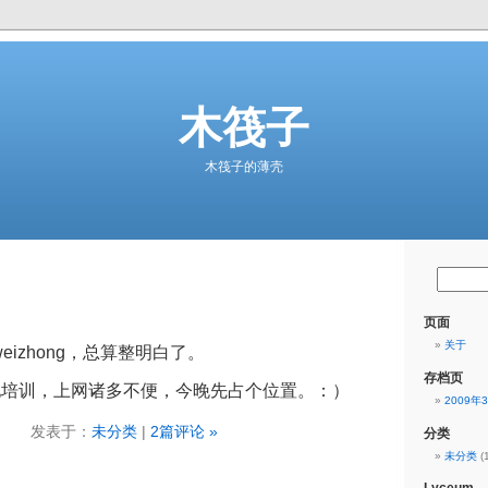
木筏子
木筏子的薄壳
页面
关于
和weizhong，总算整明白了。
存档页
地培训，上网诸多不便，今晚先占个位置。：）
2009年
发表于：
未分类
|
2篇评论 »
分类
未分类
(1