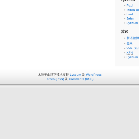
Lyceum
Paul
Ibiblio B
Fred
John
Lyceum P
其它
新语丝博
登录
Valid
XH
XFN
Lyceum
木筏子由以下技术支持
Lyceum
及
WordPress
Entries (RSS)
及
Comments (RSS)
.