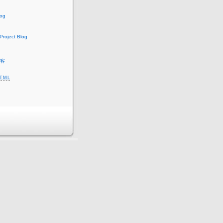
log
roject Blog
客
TML